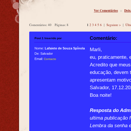
Ver Comentários
::
Deix
Comentários: 40 Páginas: 8
1
2
3
4
5
6
|
Seguinte >
|
Últ
Comentário:
Post 1 Inserido por
Nome:
Lafaiete de Souza Spínola
Marli,
De: Salvador
eu, praticamente,
Email:
Contacto
Acredito que meus 
educação, devem t
apresentam motivo
Salvador, 17.12.2
Boa noite!
Resposta do Admi
ultima publicação 
Lembra da senha e