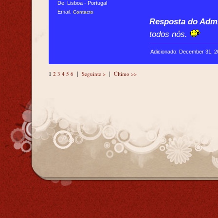
De: Lisboa - Portugal
Email:
Contacto
Resposta do Admi
todos nós.
Adicionado: December 31, 
|
|
1
2
3
4
5
6
Seguinte >
Último >>