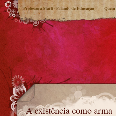
Professora Marli - Falando de Educação
Quem 
A existência como arma
A existência como arma