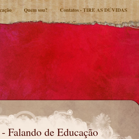
ucação
Quem sou?
Contatos - TIRE AS DÚVIDAS
i - Falando de Educação