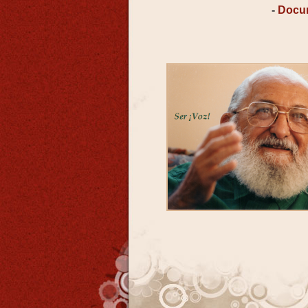
-
Docu