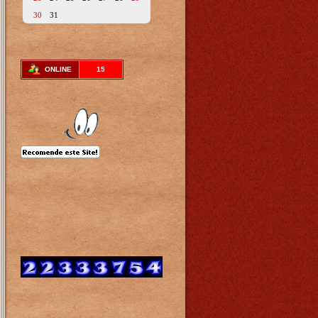
30
31
ONLINE
15