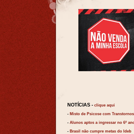
N
OTÍCIAS -
clique aqu
i
-
Misto de Psicose com Transtorno
-
Alunos aptos a ingressar no 6º a
-
Brasil não cumpre metas do Ideb