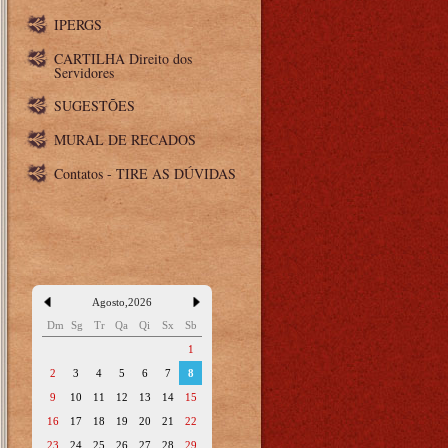
IPERGS
CARTILHA Direito dos
Servidores
SUGESTÕES
MURAL DE RECADOS
Contatos - TIRE AS DÚVIDAS
Agosto
,
2026
Dm
Sg
Tr
Qa
Qi
Sx
Sb
1
2
3
4
5
6
7
8
9
10
11
12
13
14
15
16
17
18
19
20
21
22
23
24
25
26
27
28
29