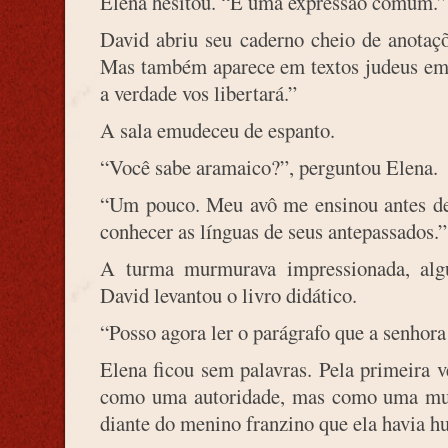
Elena hesitou. “É uma expressão comum.”
David abriu seu caderno cheio de anotaç
Mas também aparece em textos judeus em 
a verdade vos libertará.”
A sala emudeceu de espanto.
“Você sabe aramaico?”, perguntou Elena.
“Um pouco. Meu avô me ensinou antes de
conhecer as línguas de seus antepassados.”
A turma murmurava impressionada, alg
David levantou o livro didático.
“Posso agora ler o parágrafo que a senhora
Elena ficou sem palavras. Pela primeira v
como uma autoridade, mas como uma mulh
diante do menino franzino que ela havia h