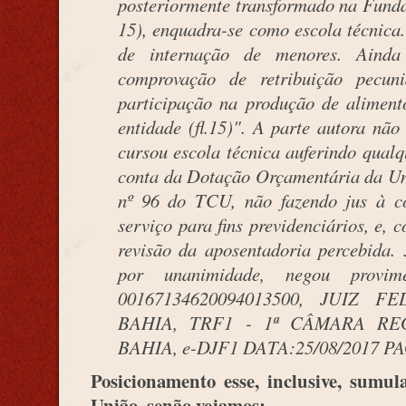
posteriormente transformado na Fundaç
15), enquadra-se como escola técnica. 
de internação de menores. Aind
comprovação de retribuição pecun
participação na produção de alimen
entidade (fl.15)". A parte autora nã
cursou escola técnica auferindo qualq
conta da Dotação Orçamentária da Un
nº 96 do TCU, não fazendo jus à co
serviço para fins previdenciários, e, 
revisão da aposentadoria percebida.
por unanimidade, negou provi
00167134620094013500, JUIZ 
BAHIA, TRF1 - 1ª CÂMARA RE
BAHIA, e-DJF1 DATA:25/08/2017 P
Posicionamento esse, inclusive, sumu
União, senão vejamos: