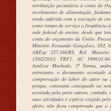
retribuição pecuniária à conta do Or
recebimento de alimentação, fardame
renda auferida com a execução de enc
como tempo de serviço a freqüência às
rede federal de ensino, desde que ten
conta do orçamento da União. Prece
Ministro Fernando Gonçalves, STJ, 
AREsp 227.166/RS, Rel. Ministr
15/02/2013, TRF1, AC 1998.01.00.
Amílcar Machado, 1ª Turma, unâni
entretanto, o documento acostado à
comprovação do labor do autor na q
porque, consoante consignado na sen
acostada pela parte autora, contudo, 
suas atividades è espécie exigida pel
efeito, não ficou comprovado que o 