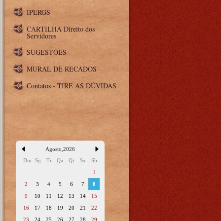
IPERGS
CARTILHA Direito dos
Servidores
SUGESTÕES
MURAL DE RECADOS
Contatos - TIRE AS DÚVIDAS
Agosto
,
2026
Dm
Sg
Tr
Qa
Qi
Sx
Sb
1
2
3
4
5
6
7
8
9
10
11
12
13
14
15
16
17
18
19
20
21
22
23
24
25
26
27
28
29