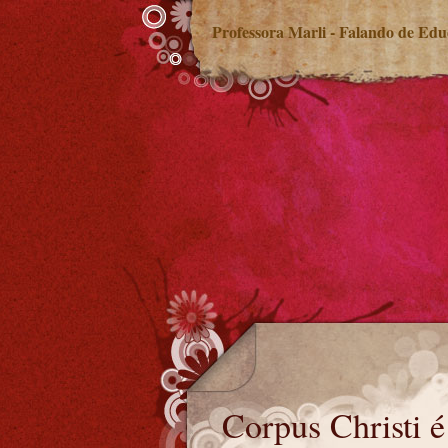
Professora Marli - Falando de Ed
Corpus Christi é feriado?
Corpus Christi é