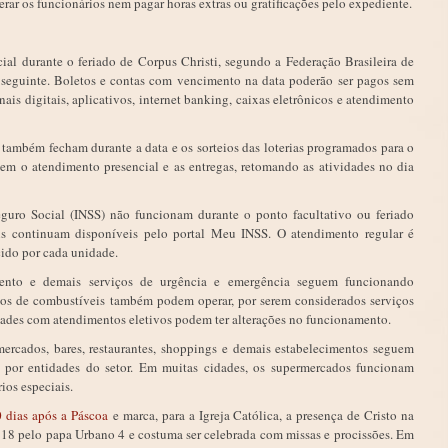
erar os funcionários nem pagar horas extras ou gratificações pelo expediente.
ial durante o feriado de Corpus Christi, segundo a Federação Brasileira de
 seguinte. Boletos e contas com vencimento na data poderão ser pagos sem
ais digitais, aplicativos, internet banking, caixas eletrônicos e atendimento
também fecham durante a data e os sorteios das loterias programados para o
pem o atendimento presencial e as entregas, retomando as atividades no dia
eguro Social (INSS) não funcionam durante o ponto facultativo ou feriado
tais continuam disponíveis pelo portal Meu INSS. O atendimento regular é
ido por cada unidade.
mento e demais serviços de urgência e emergência seguem funcionando
tos de combustíveis também podem operar, por serem considerados serviços
nidades com atendimentos eletivos podem ter alterações no funcionamento.
mercados, bares, restaurantes, shoppings e demais estabelecimentos seguem
 e por entidades do setor. Em muitas cidades, os supermercados funcionam
os especiais.
0 dias após a Páscoa
e marca, para a Igreja Católica, a presença de Cristo na
lo 18 pelo papa Urbano 4 e costuma ser celebrada com missas e procissões. Em