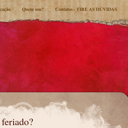
ucação
Quem sou?
Contatos - TIRE AS DÚVIDAS
 feriado?