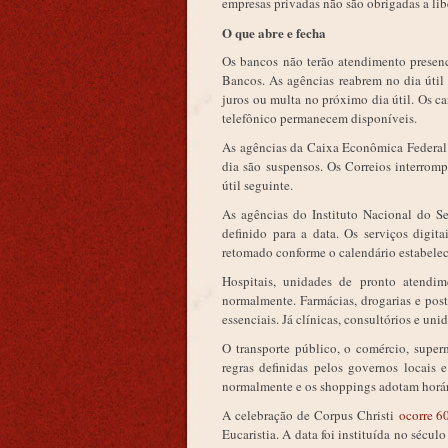
empresas privadas não são obrigadas a lib
O que abre e fecha
Os bancos não terão atendimento presenc
Bancos. As agências reabrem no dia útil
juros ou multa no próximo dia útil. Os can
telefônico permanecem disponíveis.
As agências da Caixa Econômica Federal 
dia são suspensos. Os Correios interrom
útil seguinte.
As agências do Instituto Nacional do S
definido para a data. Os serviços digi
retomado conforme o calendário estabelec
Hospitais, unidades de pronto atendi
normalmente. Farmácias, drogarias e pos
essenciais. Já clínicas, consultórios e u
O transporte público, o comércio, super
regras definidas pelos governos locais
normalmente e os shoppings adotam horári
A celebração de Corpus Christi
ocorre 6
Eucaristia. A data foi instituída no sécu