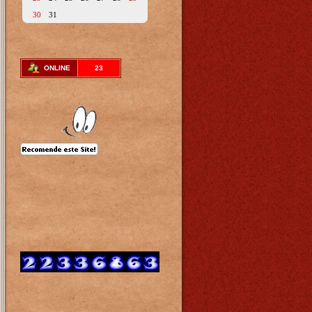
30
31
ONLINE
23