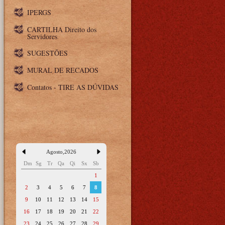
IPERGS
CARTILHA Direito dos
Servidores
SUGESTÕES
MURAL DE RECADOS
Contatos - TIRE AS DÚVIDAS
Agosto
,
2026
Dm
Sg
Tr
Qa
Qi
Sx
Sb
1
2
3
4
5
6
7
8
9
10
11
12
13
14
15
16
17
18
19
20
21
22
23
24
25
26
27
28
29