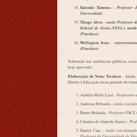
Salomão Ximenes -
Professor 
Universidade
Thiago Alves -
então Professor d
Federal de Goiás (UFG) e memb
(Fineduca)
Wellington Jesus -
representan
(Fineduca)
Sobretudo nas audiências públicas, essa
hoje aprovado.
Elaboração de Notas Técnicas
- Ainda,
Direito à Educação nesse período de tram
Andréia Mello Lacé -
Professora 
Andressa Pellanda -
então coorde
Bruno Holanda -
Professor FACE 
Catarina de Almeida Santos -
Prof
Daniel Cara -
então coordenado
Professor da Universidade de São