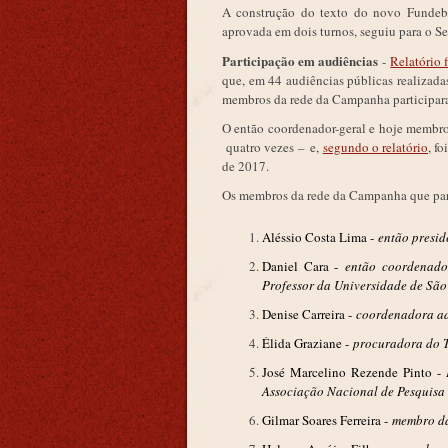
A construção do texto do novo Fundeb
aprovada em dois turnos, seguiu para o 
Participação em audiências
-
Relatório f
que, em 44 audiências públicas realizad
membros da rede da Campanha participar
O então coordenador-geral e hoje membro
quatro vezes – e,
segundo o relatório
, f
de 2017.
Os membros da rede da Campanha que part
Aléssio Costa Lima -
então presid
Daniel Cara -
então coordenado
Professor da Universidade de São
Denise Carreira -
coordenadora ad
Élida Graziane -
procuradora do T
José Marcelino Rezende Pinto -
Associação Nacional de Pesquisa
Gilmar Soares Ferreira -
membro da