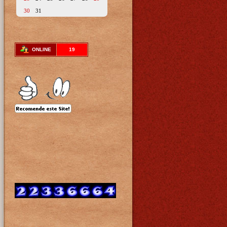
30
31
ONLINE
19