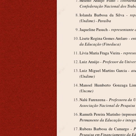
Heleno Araújo Filho -
coorden
Confederação Nacional dos Trab
Iolanda Barbosa da Silva -
rep
(Undime) - Paraíba
Jaqueline Pasuch -
representante 
Lisete Regina Gomes Arelaro -
en
da Educação (Fineduca)
Lívia Maria Fraga Vieira -
represe
Luiz Araújo -
Professor da Univer
Luiz Miguel Martins Garcia -
at
(Undime)
Manoel Humberto Gonzaga Li
(Uncme)
Nalú Farenzena -
Professora da U
Associação Nacional de Pesquisa
Ramuth Pereira Marinho (represen
Permanente da Educação e integ
Rubens Barbosa de Camargo -
P
Pesquisa em Financiamento da E