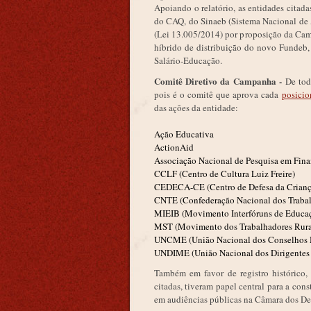
Apoiando o relatório, as entidades citad
do CAQ, do Sinaeb (Sistema Nacional de 
(Lei 13.005/2014) por proposição da Cam
híbrido de distribuição do novo Funde
Salário-Educação.
Comitê Diretivo da Campanha -
De tod
pois é o comitê que aprova cada
posici
das ações da entidade:
Ação Educativa
ActionAid
Associação Nacional de Pesquisa em Fi
CCLF (Centro de Cultura Luiz Freire)
CEDECA-CE (Centro de Defesa da Criança
CNTE (Confederação Nacional dos Traba
MIEIB (Movimento Interfóruns de Educaçã
MST (Movimento dos Trabalhadores Rurai
UNCME (União Nacional dos Conselhos 
UNDIME (União Nacional dos Dirigentes
Também em favor de registro histórico
citadas, tiveram papel central para a c
em audiências públicas na Câmara dos De