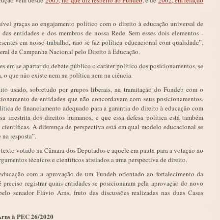
trução vem desde
2005, no que diz respeito ao Fundeb
, e de
2002, em relação
sível graças ao engajamento político com o direito à educação universal de
ca das entidades e dos membros de nossa Rede. Sem esses dois elementos -
resentes em nosso trabalho, não se faz política educacional com qualidade”,
geral da Campanha Nacional pelo Direito à Educação.
res em se apartar do debate público o caráter político dos posicionamentos, se
, o que não existe nem na política nem na ciência.
uito usado, sobretudo por grupos liberais, na tramitação do Fundeb com o
sicionamento de entidades que não concordavam com seus posicionamentos.
tica de financiamento adequado para a garantia do direito à educação com
sa irrestrita dos direitos humanos, e que essa defesa política está também
 científicas. A diferença de perspectiva está em qual modelo educacional se
e na resposta”.
texto votado na Câmara dos Deputados e aquele em pauta para a votação no
gumentos técnicos e científicos atrelados a uma perspectiva de direito.
 à educação com a aprovação de um Fundeb orientado ao fortalecimento da
é preciso registrar quais entidades se posicionaram pela aprovação do novo
pelo senador Flávio Arns, fruto das discussões realizadas nas duas Casas
 Arns à PEC 26/2020