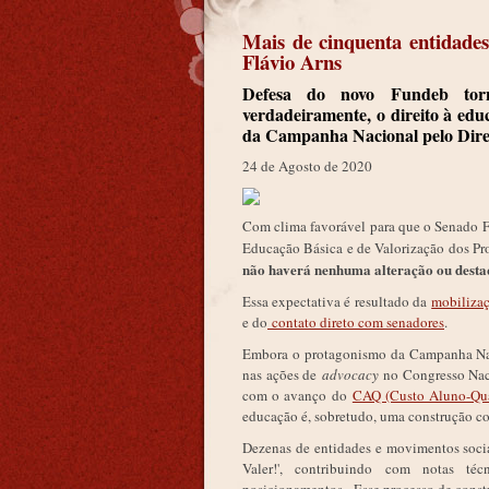
Mais de cinquenta entidades
Flávio Arns
Defesa do novo Fundeb torn
verdadeiramente, o direito à edu
da Campanha Nacional pelo Dire
24 de Agosto de 2020
Com clima favorável para que o Senado 
Educação Básica e de Valorização dos Prof
não haverá nenhuma alteração ou desta
Essa expectativa é resultado da
mobiliza
e do
contato direto com senadores
.
Embora o protagonismo da Campanha Naci
nas ações de
advocacy
no Congresso Nac
com o avanço do
CAQ (Custo Aluno-Qua
educação é, sobretudo, uma construção co
Dezenas de entidades e movimentos soci
Valer!', contribuindo com notas técn