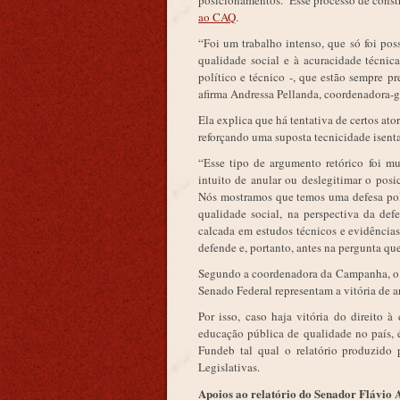
posicionamentos. Esse processo de cons
ao CAQ
.
“Foi um trabalho intenso, que só foi pos
qualidade social e à acuracidade técni
político e técnico -, que estão sempre p
afirma Andressa Pellanda, coordenadora-
Ela explica que há tentativa de certos ato
reforçando uma suposta tecnicidade isenta
“Esse tipo de argumento retórico foi m
intuito de anular ou deslegitimar o po
Nós mostramos que temos uma defesa polí
qualidade social, na perspectiva da defe
calcada em estudos técnicos e evidências
defende e, portanto, antes na pergunta qu
Segundo a coordenadora da Campanha, o 
Senado Federal representam a vitória de ar
Por isso, caso haja vitória do direito
educação pública de qualidade no país, 
Fundeb tal qual o relatório produzido 
Legislativas.
Apoios ao relatório do Senador Flávio