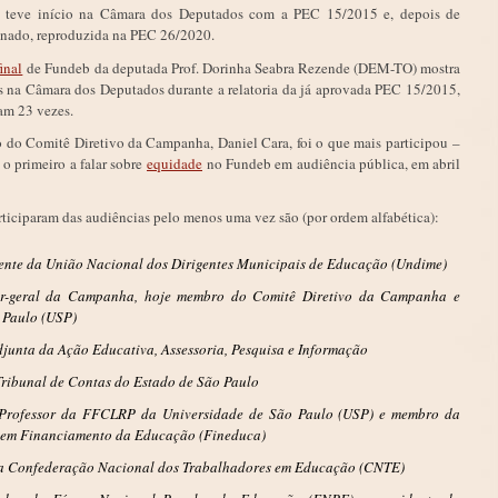
 teve início na Câmara dos Deputados com a PEC 15/2015 e, depois de
Senado, reproduzida na PEC 26/2020.
inal
de Fundeb da deputada Prof. Dorinha Seabra Rezende (DEM-TO) mostra
as na Câmara dos Deputados durante a relatoria da já aprovada PEC 15/2015,
am 23 vezes.
 do Comitê Diretivo da Campanha, Daniel Cara, foi o que mais participou –
oi o primeiro a falar sobre
equidade
no Fundeb em audiência pública, em abril
iciparam das audiências pelo menos uma vez são (por ordem alfabética):
ente da União Nacional dos Dirigentes Municipais de Educação (Undime)
r-geral da Campanha, hoje membro do Comitê Diretivo da Campanha e
 Paulo (USP)
junta da Ação Educativa, Assessoria, Pesquisa e Informação
ribunal de Contas do Estado de São Paulo
Professor da FFCLRP da Universidade de São Paulo (USP) e membro da
 em Financiamento da Educação (Fineduca)
 Confederação Nacional dos Trabalhadores em Educação (CNTE)