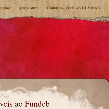
ucação
Quem sou?
Contatos - TIRE AS DÚVIDAS
áveis ao Fundeb