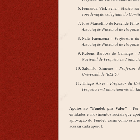
Fernanda Vick Sena -
Mestra em 
coordenação colegiada do Comi
José Marcelino de Rezende Pinto
Associação Nacional de Pesquisa
Nalú Farenzena -
Professora d
Associação Nacional de Pesquisa
Rubens Barbosa de Camargo -
Nacional de Pesquisa em Financi
Salomão Ximenes -
Professor 
Universidade (REPU)
Thiago Alves -
Professor da Un
Pesquisa em Financiamento da E
Apoios ao “Fundeb pra Valer”
- Por 
entidades e movimentos sociais que apoi
aprovação do Fundeb assim como está red
acessar cada apoio):