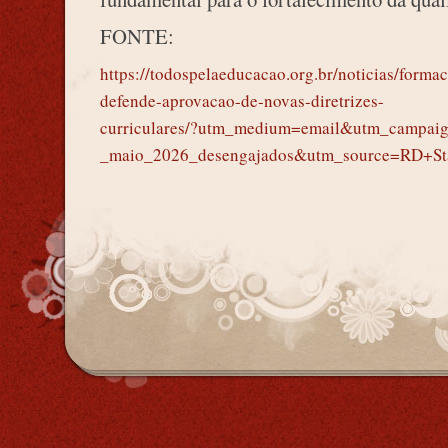
FONTE:
https://todospelaeducacao.org.br/noticias/forma
defende-aprovacao-de-novas-diretrizes-
curriculares/?utm_medium=email&utm_campai
_maio_2026_desengajados&utm_source=RD+St