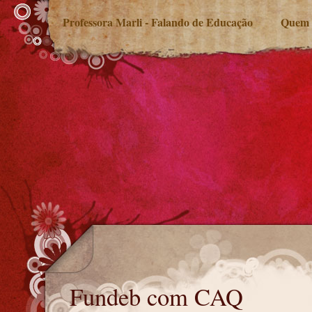
Professora Marli - Falando de Educação
Quem 
Fundeb com CAQ
Fundeb com CAQ