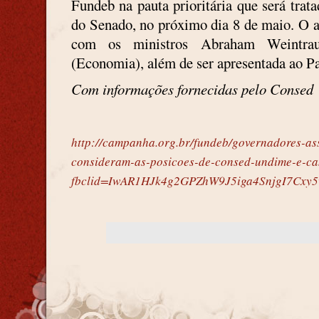
Fundeb na pauta prioritária que será tra
do Senado, no próximo dia 8 de maio. O a
com os ministros Abraham Weintra
(Economia), além de ser apresentada ao Pa
Com informações fornecidas pelo Consed
http://campanha.org.br/fundeb/governadores-a
consideram-as-posicoes-de-consed-undime-e-c
fbclid=IwAR1HJk4g2GPZhW9J5iga4SnjgI7Cxy