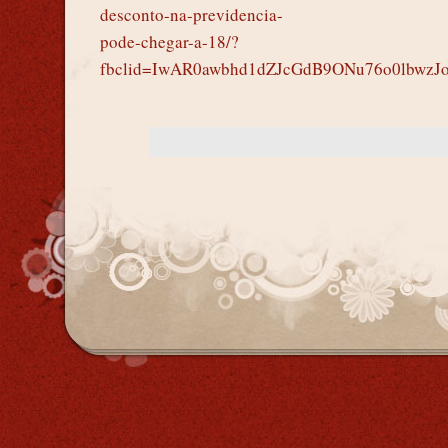
desconto-na-previdencia-
pode-chegar-a-18/?
fbclid=IwAR0awbhd1dZJcGdB9ONu76o0lbwzJ