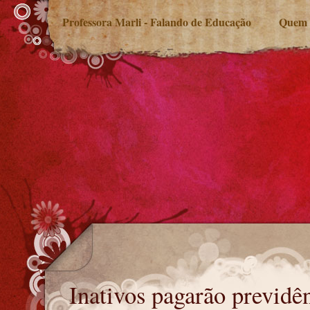
Professora Marli - Falando de Educação
Quem 
Inativos pagarão previdência
Inativos pagarão previdê