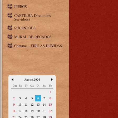
IPERGS
CARTILHA Direito dos
Servidores
SUGESTÕES
MURAL DE RECADOS
Contatos - TIRE AS DÚVIDAS
Agosto
,
2026
Dm
Sg
Tr
Qa
Qi
Sx
Sb
1
2
3
4
5
6
7
8
9
10
11
12
13
14
15
16
17
18
19
20
21
22
23
24
25
26
27
28
29