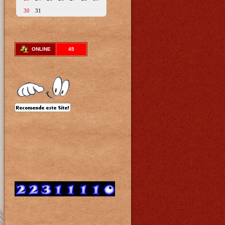
30
31
ONLINE
45