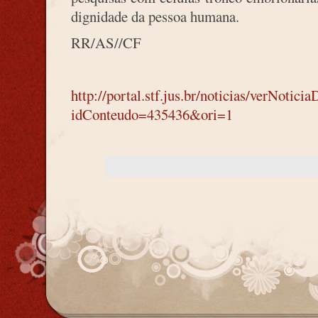
dignidade da pessoa humana.
RR/AS//CF
http://portal.stf.jus.br/noticias/verNotici
idConteudo=435436&ori=1