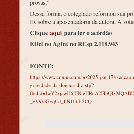
provas.”
Dessa forma, o colegiado reformou sua pró
IR sobre a aposentadoria da autora. A vot
Clique
aqui
para ler o acórdão
EDcl no AgInt no REsp 2.118.943
FONTE:
https://www.conjur.com.br/2025-jan-17/isencao-
gravidade-da-doenca-diz-stj/?
fbclid=IwY2xjawH6fFNleHRuA2FlbQIxMQAB
_vV9xS7vqCd_llN1l3fL2CQ