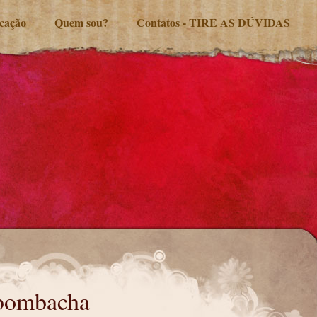
ucação
Quem sou?
Contatos - TIRE AS DÚVIDAS
 bombacha