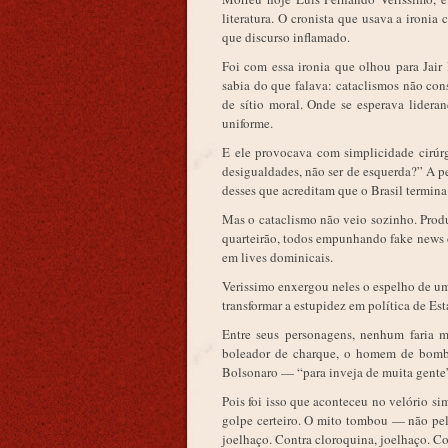
literatura. O cronista que usava a ironia
que discurso inflamado.
Foi com essa ironia que olhou para Jair
sabia do que falava: cataclismos não co
de sítio moral. Onde se esperava lideran
uniforme.
E ele provocava com simplicidade cirúr
desigualdades, não ser de esquerda?” A 
desses que acreditam que o Brasil termina
Mas o cataclismo não veio sozinho. Produ
quarteirão, todos empunhando fake news c
em lives dominicais.
Verissimo enxergou neles o espelho de um
transformar a estupidez em política de Es
Entre seus personagens, nenhum faria 
boleador de charque, o homem de bomba
Bolsonaro — “para inveja de muita gente
Pois foi isso que aconteceu no velório si
golpe certeiro. O mito tombou — não pel
joelhaço. Contra cloroquina, joelhaço. Co