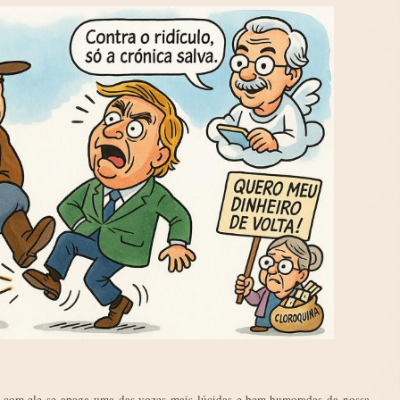
e com ele se apaga uma das vozes mais lúcidas e bem-humoradas da nossa