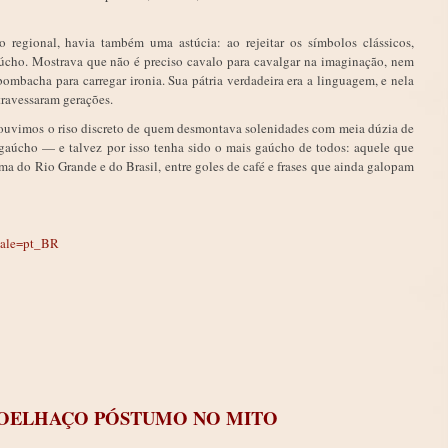
regional, havia também uma astúcia: ao rejeitar os símbolos clássicos,
gaúcho. Mostrava que não é preciso cavalo para cavalgar na imaginação, nem
bombacha para carregar ironia. Sua pátria verdadeira era a linguagem, e nela
travessaram gerações.
 ouvimos o riso discreto de quem desmontava solenidades com meia dúzia de
gaúcho — e talvez por isso tenha sido o mais gaúcho de todos: aquele que
lma do Rio Grande e do Brasil, entre goles de café e frases que ainda galopam
cale=pt_BR
 JOELHAÇO PÓSTUMO NO MITO