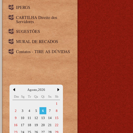
IPERGS
CARTILHA Direito dos
Servidores
SUGESTÕES
MURAL DE RECADOS
Contatos - TIRE AS DÚVIDAS
Agosto
,
2026
Dm
Sg
Tr
Qa
Qi
Sx
Sb
1
2
3
4
5
6
7
8
9
10
11
12
13
14
15
16
17
18
19
20
21
22
23
24
25
26
27
28
29