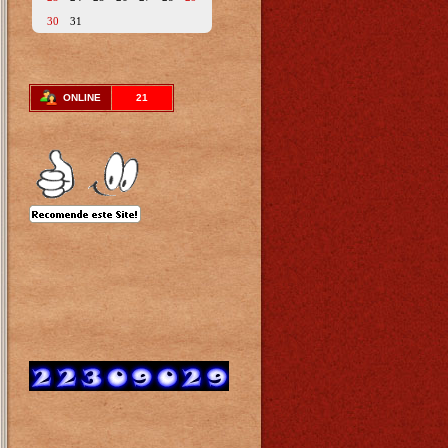
30
31
ONLINE
21