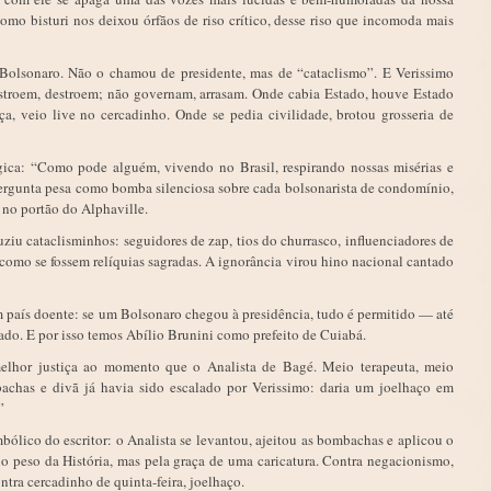
 como bisturi nos deixou órfãos de riso crítico, desse riso que incomoda mais
 Bolsonaro. Não o chamou de presidente, mas de “cataclismo”. E Verissimo
nstroem, destroem; não governam, arrasam. Onde cabia Estado, houve Estado
ça, veio live no cercadinho. Onde se pedia civilidade, brotou grosseria de
gica: “Como pode alguém, vivendo no Brasil, respirando nossas misérias e
pergunta pesa como bomba silenciosa sobre cada bolsonarista de condomínio,
 no portão do Alphaville.
ziu cataclisminhos: seguidores de zap, tios do churrasco, influenciadores de
omo se fossem relíquias sagradas. A ignorância virou hino nacional cantado
 país doente: se um Bolsonaro chegou à presidência, tudo é permitido — até
tado. E por isso temos Abílio Brunini como prefeito de Cuiabá.
melhor justiça ao momento que o Analista de Bagé. Meio terapeuta, meio
chas e divã já havia sido escalado por Verissimo: daria um joelhaço em
”
mbólico do escritor: o Analista se levantou, ajeitou as bombachas e aplicou o
o peso da História, mas pela graça de uma caricatura. Contra negacionismo,
ntra cercadinho de quinta-feira, joelhaço.