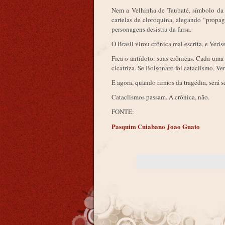
Nem a Velhinha de Taubaté, símbolo da 
cartelas de cloroquina, alegando “propa
personagens desistiu da farsa.
O Brasil virou crônica mal escrita, e Veris
Fica o antídoto: suas crônicas. Cada uma 
cicatriza. Se Bolsonaro foi cataclismo, Ver
E agora, quando rirmos da tragédia, será 
Cataclismos passam. A crônica, não.
FONTE:
Pasquim Cuiabano Joao Guato