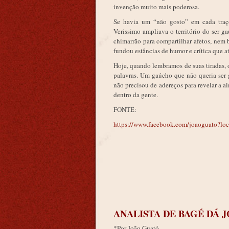
invenção muito mais poderosa.
Se havia um “não gosto” em cada traço 
Verissimo ampliava o território do ser 
chimarrão para compartilhar afetos, nem 
fundou estâncias de humor e crítica que a
Hoje, quando lembramos de suas tiradas,
palavras. Um gaúcho que não queria ser 
não precisou de adereços para revelar a a
dentro da gente.
FONTE:
https://www.facebook.com/joaoguato?lo
ANALISTA DE BAGÉ DÁ
*Por João Guató