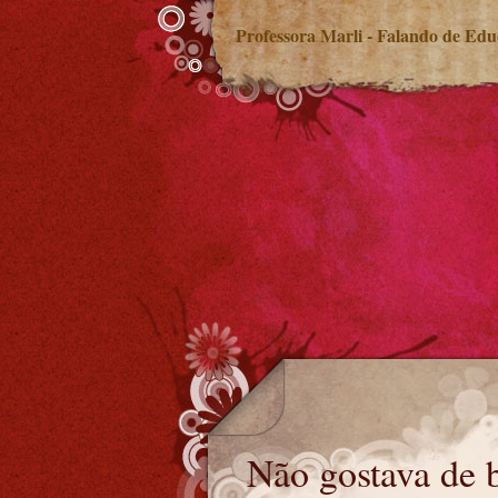
Professora Marli - Falando de Ed
Não gostava de bombacha
Não gostava de