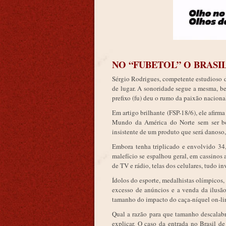
NO “FUBETOL” O BRASIL
Sérgio Rodrigues, competente estudioso d
de lugar. A sonoridade segue a mesma, be
prefixo (fu) deu o rumo da paixão nacional
Em artigo brilhante (FSP-18/6), ele afir
Mundo da América do Norte sem ser bom
insistente de um produto que será danoso
Embora tenha triplicado e envolvido 34
malefício se espalhou geral, em cassinos 
de TV e rádio, telas dos celulares, tudo 
Ídolos do esporte, medalhistas olímpicos
excesso de anúncios e a venda da ilusão 
tamanho do impacto do caça-níquel on-line
Qual a razão para que tamanho descalab
explicar. O caso da entrada no Brasil d