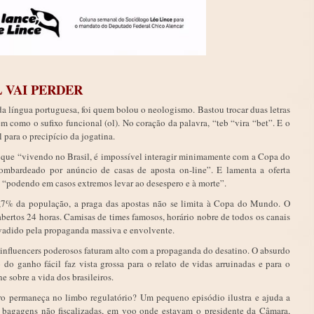
 VAI PERDER
a língua portuguesa, foi quem bolou o neologismo. Bastou trocar duas letras
m como o sufixo funcional (ol). No coração da palavra, “teb “vira “bet”. E o
 para o precipício da jogatina.
ma que “vivendo no Brasil, é impossível interagir minimamente com a Copa do
bardeado por anúncio de casas de aposta on-line”. E lamenta a oferta
, “podendo em casos extremos levar ao desespero e à morte”.
,7% da população, a praga das apostas não se limita à Copa do Mundo. O
abertos 24 horas. Camisas de times famosos, horário nobre de todos os canais
invadido pela propaganda massiva e envolvente.
, influencers poderosos faturam alto com a propaganda do desatino. O absurdo
do ganho fácil faz vista grossa para o relato de vidas arruinadas e para o
 sobre a vida dos brasileiros.
ro permaneça no limbo regulatório? Um pequeno episódio ilustra e ajuda a
e bagagens não fiscalizadas, em voo onde estavam o presidente da Câmara,