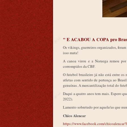
" E ACABOU A COPA pro Brasil
Os vikings, guerreiros organizados, foram
isso mata!
A canoa virou e a Noruega remou por 
corrompidos da CBF.
O futebol brasileiro já não está entre o
atletas com sentido de pertença ao Brasi
genuínas. A mercantilização total do fute
Daqui a quatro anos tem mais. Espero que
2022).
Lamento sobretudo por aquele/as que nunc
Chico Alencar
https://www.facebook.com/chicoalencar