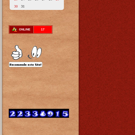
30
31
ONLINE
17