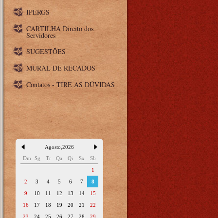
IPERGS
CARTILHA Direito dos
Servidores
SUGESTÕES
MURAL DE RECADOS
Contatos - TIRE AS DÚVIDAS
Agosto
,
2026
Dm
Sg
Tr
Qa
Qi
Sx
Sb
1
2
3
4
5
6
7
8
9
10
11
12
13
14
15
16
17
18
19
20
21
22
23
24
25
26
27
28
29