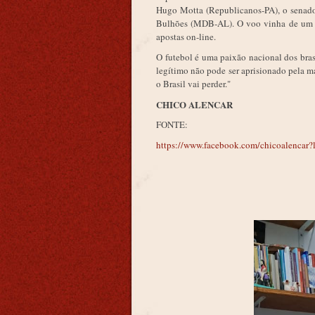
Hugo Motta (Republicanos-PA), o senador
Bulhões (MDB-AL). O voo vinha de um pa
apostas on-line.
O futebol é uma paixão nacional dos bras
legítimo não pode ser aprisionado pela má
o Brasil vai perder."
CHICO ALENCAR
FONTE:
https://www.facebook.com/chicoalencar