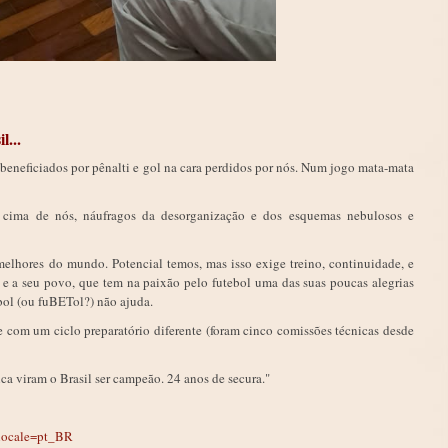
...
 beneficiados por pênalti e gol na cara perdidos por nós. Num jogo mata-mata
cima de nós, náufragos da desorganização e dos esquemas nebulosos e
s melhores do mundo. Potencial temos, mas isso exige treino, continuidade, e
l e a seu povo, que tem na paixão pelo futebol uma das suas poucas alegrias
bol (ou fuBETol?) não ajuda.
 com um ciclo preparatório diferente (foram cinco comissões técnicas desde
a viram o Brasil ser campeão. 24 anos de secura."
?locale=pt_BR