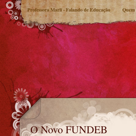
Professora Marli - Falando de Educação
Quem 
O Novo FUNDEB
O Novo FUNDEB