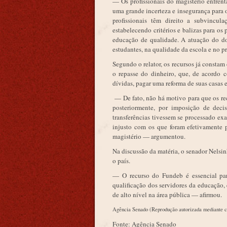
— Os profissionais do magistério enfrent
uma grande incerteza e insegurança para o
profissionais têm direito a subvincul
estabelecendo critérios e balizas para os
educação de qualidade. A atuação do do
estudantes, na qualidade da escola e no p
Segundo o relator, os recursos já constam
o repasse do dinheiro, que, de acordo c
dívidas, pagar uma reforma de suas casas 
— De fato, não há motivo para que os rec
posteriormente, por imposição de decis
transferências tivessem se processado ex
injusto com os que foram efetivamente 
magistério — argumentou.
Na discussão da matéria, o senador Nelsi
o país.
— O recurso do Fundeb é essencial par
qualificação dos servidores da educação,
de alto nível na área pública — afirmou.
Agência Senado (Reprodução autorizada mediante c
Fonte: Agência Senado