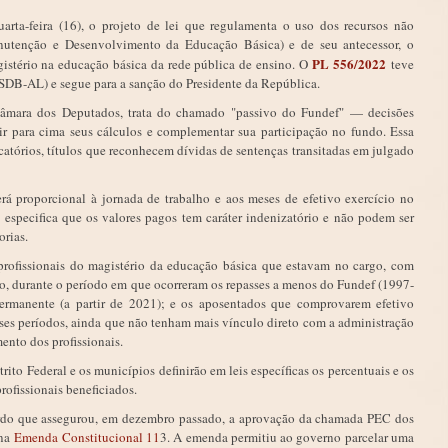
arta-feira (16), o projeto de lei que regulamenta o uso dos recursos não
utenção e Desenvolvimento da Educação Básica) e de seu antecessor, o
PL 556/2022
istério na educação básica da rede pública de ensino. O
teve
SDB-AL) e segue para a sanção do Presidente da República.
âmara dos Deputados, trata do chamado "passivo do Fundef" — decisões
gir para cima seus cálculos e complementar sua participação no fundo. Essa
catórios, títulos que reconhecem dívidas de sentenças transitadas em julgado
erá proporcional à jornada de trabalho e aos meses de efetivo exercício no
 especifica que os valores pagos tem caráter indenizatório e não podem ser
orias.
s profissionais do magistério da educação básica que estavam no cargo, com
rio, durante o período em que ocorreram os repasses a menos do Fundef (1997-
rmanente (a partir de 2021); e os aposentados que comprovarem efetivo
esses períodos, ainda que não tenham mais vínculo direto com a administração
mento dos profissionais.
trito Federal e os municípios definirão em leis específicas os percentuais e os
profissionais beneficiados.
cordo que assegurou, em dezembro passado, a aprovação da chamada PEC dos
 na
Emenda Constitucional 11
3. A emenda permitiu ao governo parcelar uma