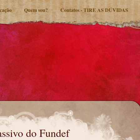
ucação
Quem sou?
Contatos - TIRE AS DÚVIDAS
ssivo do Fundef