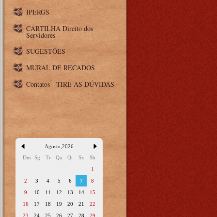
IPERGS
CARTILHA Direito dos
Servidores
SUGESTÕES
MURAL DE RECADOS
Contatos - TIRE AS DÚVIDAS
Agosto
,
2026
Dm
Sg
Tr
Qa
Qi
Sx
Sb
1
2
3
4
5
6
7
8
9
10
11
12
13
14
15
16
17
18
19
20
21
22
23
24
25
26
27
28
29