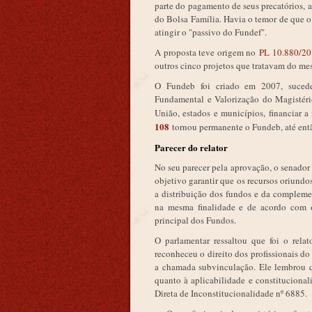
parte do pagamento de seus precatórios, a 
do Bolsa Família. Havia o temor de que o 
atingir o "passivo do Fundef".
A proposta teve origem no
PL 10.880/2
outros cinco projetos que tratavam do m
O Fundeb foi criado em 2007, suce
Fundamental e Valorização do Magistéri
União, estados e municípios, financiar 
108
tornou permanente o Fundeb, até entã
Parecer do relator
No seu parecer pela aprovação, o senador
objetivo garantir que os recursos oriundos
a distribuição dos fundos e da complem
na mesma finalidade e de acordo com os
principal dos Fundos.
O parlamentar ressaltou que foi o rel
reconheceu o direito dos profissionais d
a chamada subvinculação. Ele lembrou 
quanto à aplicabilidade e constituciona
Direta de Inconstitucionalidade nº 6885.