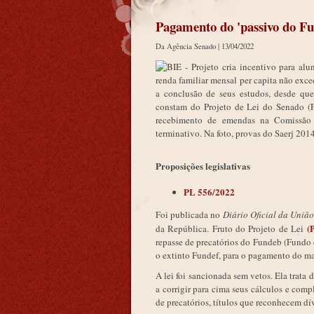
Pagamento do 'passivo do Fun
Da Agência Senado |
13/04/2022
Proposições legislativas
PL 556/2022
Foi publicada no
Diário Oficial da Uniã
(
da República. Fruto do Projeto de Lei
repasse de precatórios do Fundeb (Fundo
o extinto Fundef, para o pagamento do ma
A lei foi sancionada sem vetos. Ela trat
a corrigir para cima seus cálculos e com
de precatórios, títulos que reconhecem dí