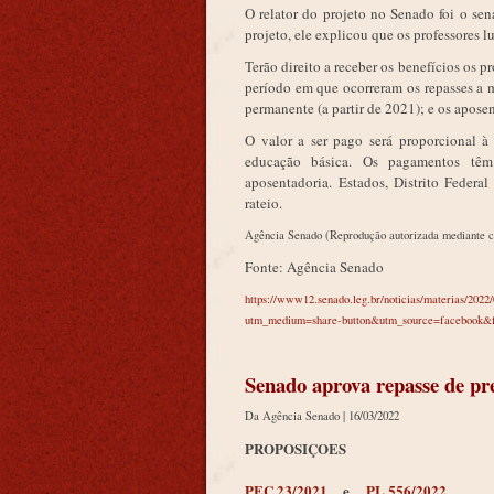
O relator do projeto no Senado foi o se
projeto, ele explicou que os professores l
Terão direito a receber os benefícios os 
período em que ocorreram os repasses a 
permanente (a partir de 2021); e os apose
O valor a ser pago será proporcional à
educação básica. Os pagamentos têm
aposentadoria. Estados, Distrito Federal
rateio.
Agência Senado (Reprodução autorizada mediante c
Fonte: Agência Senado
https://www12.senado.leg.br/noticias/materias/2022
utm_medium=share-button&utm_source=faceb
Senado aprova repasse de pr
Da Agência Senado |
16/03/2022
PROPOSIÇOES
PEC 23/2021
e
PL 556/2022