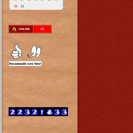
30
31
ONLINE
29