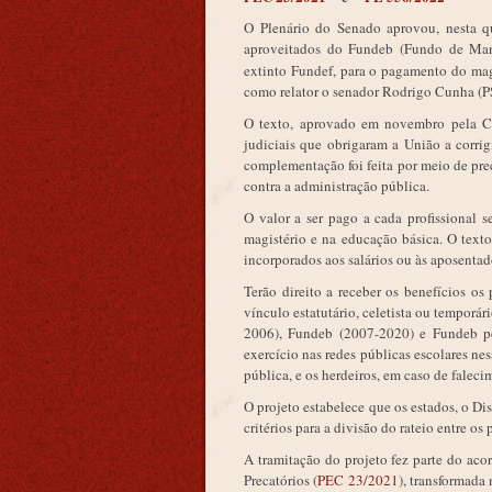
O Plenário do Senado aprovou, nesta qu
aproveitados do Fundeb (Fundo de Man
extinto Fundef, para o pagamento do mag
como relator o senador Rodrigo Cunha (P
O texto, aprovado em novembro pela C
judiciais que obrigaram a União a corri
complementação foi feita por meio de pre
contra a administração pública.
O valor a ser pago a cada profissional s
magistério e na educação básica. O texto
incorporados aos salários ou às aposentad
Terão direito a receber os benefícios o
vínculo estatutário, celetista ou temporá
2006), Fundeb (2007-2020) e Fundeb pe
exercício nas redes públicas escolares n
pública, e os herdeiros, em caso de faleci
O projeto estabelece que os estados, o Dis
critérios para a divisão do rateio entre os 
A tramitação do projeto fez parte do a
Precatórios (
PEC 23/2021
), transformada