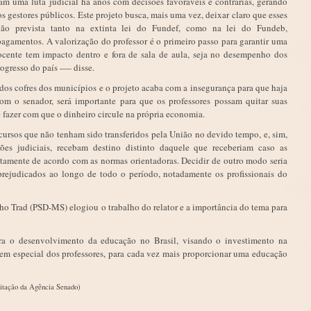
am uma luta judicial há anos com decisões favoráveis e contrárias, gerando
s gestores públicos. Este projeto busca, mais uma vez, deixar claro que esses
ação prevista tanto na extinta lei do Fundef, como na lei do Fundeb,
 pagamentos. A valorização do professor é o primeiro passo para garantir uma
cente tem impacto dentro e fora de sala de aula, seja no desempenho dos
rogresso do país -— disse.
 dos cofres dos municípios e o projeto acaba com a insegurança para que haja
om o senador, será importante para que os professores possam quitar suas
e fazer com que o dinheiro circule na própria economia.
ursos que não tenham sido transferidos pela União no devido tempo, e, sim,
ões judiciais, recebam destino distinto daquele que receberiam caso as
atamente de acordo com as normas orientadoras. Decidir de outro modo seria
prejudicados ao longo de todo o período, notadamente os profissionais do
nho Trad (PSD-MS) elogiou o trabalho do relator e a importância do tema para
a o desenvolvimento da educação no Brasil, visando o investimento na
 em especial dos professores, para cada vez mais proporcionar uma educação
itação da Agência Senado)