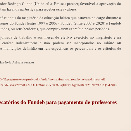
nador Rodrigo Cunha (União-AL). Em seu parecer, favorável à aprovação do
utam há anos na Justiça para receber esses valores.
profissionais do magistério da educação básica que estavam no cargo durante o
menos do Fundef (entre 1997 e 2006), Fundeb (entre 2007 e 2020) e Fundeb
ntados, ou seus herdeiros, que comprovarem exercício nesses períodos.
 jornada de trabalho e aos meses de efetivo exercício no magistério e na
 caráter indenizatório e não podem ser incorporados ao salário ou
 e municípios definirão em leis específicas os percentuais e os critérios de
itação da Agência Senado)
/04/13/pagamento-do-passivo-do-fundef-ao-magisterio-aprovado-no-senado-ja-e-lei?
ook&fbclid=IwAR2mvk00eACOTl92XmGlRVcK36Lsgf8FwTbqpvKO8FwY1Nn2rhXPQSvO9D
4
ecatórios do Fundeb para pagamento de professores