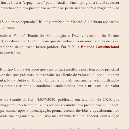
fim de liberar "espaço fiscal" para o Auxílio Brasil, programa social sucessor
parcelamento dos precatórios acarretasse perda salarial para o magistério, ao
018
, do então deputado JHC, hoje prefeito de Maceió. A ele foram apensados
esmo tema.
dendo o Fundef (Fundo de Manutenção e Desenvolvimento do Ensino
o), instituído em 1996. O princípio de ambos é o mesmo: com recursos de
Emenda Constitucional
a melhoria da educação básica pública. Em 2020, a
o provisório.
 Rodrigo Cunha destacou que a proposta é meritória pois tem como principal
 de decisões judiciais, relacionadas ao cálculo do valor anual por aluno para
entação da União ao Fundef, Fundeb e Fundeb permanente, sejam utilizados
 mesmos critérios e condições estabelecidos para a utilização do valor
ator no Senado da Lei 14.057/2020, publicada em setembro de 2020, que
o magistério receberem 60% dos recursos oriundos dos precatórios do Fundef,
que mesmo após a promulgação, permaneceram dúvidas e questionamentos
lidade dos pagamentos, inclusive no Supremo Tribunal Federal, com a Ação