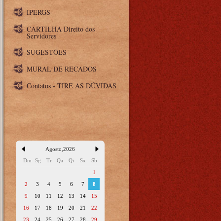
IPERGS
CARTILHA Direito dos
Servidores
SUGESTÕES
MURAL DE RECADOS
Contatos - TIRE AS DÚVIDAS
Agosto
,
2026
Dm
Sg
Tr
Qa
Qi
Sx
Sb
1
2
3
4
5
6
7
8
9
10
11
12
13
14
15
16
17
18
19
20
21
22
23
24
25
26
27
28
29