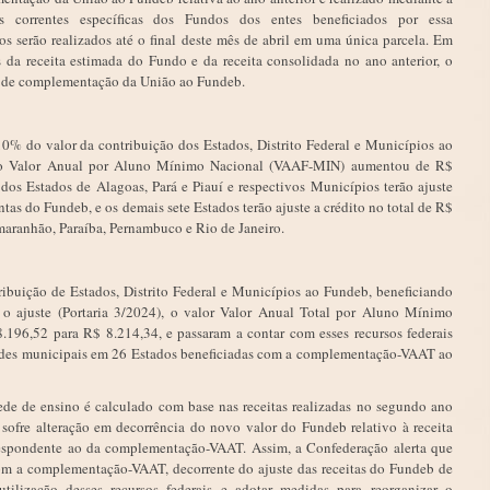
s correntes específicas dos Fundos dos entes beneficiados por essa
s serão realizados até o final deste mês de abril em uma única parcela. Em
s da receita estimada do Fundo e da receita consolidada no ano anterior, o
es de complementação da União ao Fundeb.
10% do valor da contribuição dos Estados, Distrito Federal e Municípios ao
, o Valor Anual por Aluno Mínimo Nacional (VAAF-MIN) aumentou de R$
dos Estados de Alagoas, Pará e Piauí e respectivos Municípios terão ajuste
as do Fundeb, e os demais sete Estados terão ajuste a crédito no total de R$
maranhão, Paraíba, Pernambuco e Rio de Janeiro.
buição de Estados, Distrito Federal e Municípios ao Fundeb, beneficiando
o ajuste (Portaria 3/2024), o valor Valor Anual Total por Aluno Mínimo
96,52 para R$ 8.214,34, e passaram a contar com esses recursos federais
redes municipais em 26 Estados beneficiadas com a complementação-VAAT ao
e de ensino é calculado com base nas receitas realizadas no segundo ano
o sofre alteração em decorrência do novo valor do Fundeb relativo à receita
rrespondente ao da complementação-VAAT. Assim, a Confederação alerta que
m a complementação-VAAT, decorrente do ajuste das receitas do Fundeb de
tilização desses recursos federais e adotar medidas para reorganizar o