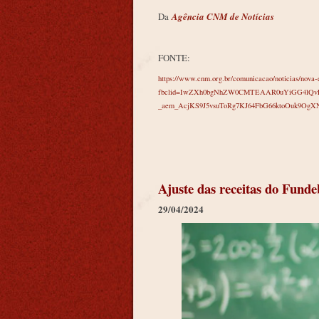
Da
Agência CNM de Notícias
FONTE:
https://www.cnm.org.br/comunicacao/noticias/nova-e
fbclid=IwZXh0bgNhZW0CMTEAAR0uYiGG4lQvF
_aem_AcjKS9J5vsuToRg7KJ64FbG66ktoOuk9O
Ajuste das receitas do Funde
29/04/2024