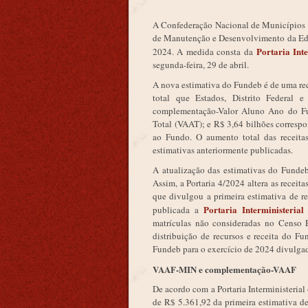
A Confederação Nacional de Municípios (
de Manutenção e Desenvolvimento da Educ
Portaria In
2024. A medida consta da
segunda-feira, 29 de abril.
A nova estimativa do Fundeb é de uma rec
total que Estados, Distrito Federal 
complementação-Valor Aluno Ano do Fu
Total (VAAT); e R$ 3,64 bilhões corres
ao Fundo. O aumento total das receit
estimativas anteriormente publicadas.
A atualização das estimativas do Fundeb
Assim, a Portaria 4/2024 altera as recei
que divulgou a primeira estimativa de r
Portaria Interministeri
publicada a
matrículas não consideradas no Censo E
distribuição de recursos e receita do Fu
Fundeb para o exercício de 2024 divulg
VAAF-MIN e complementação-VAAF
De acordo com a Portaria Interministeri
de R$ 5.361,92 da primeira estimativa 