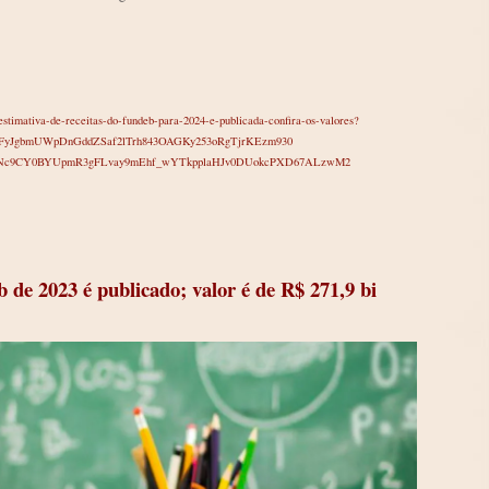
stimativa-de-receitas-do-fundeb-para-2024-e-publicada-confira-os-valores?
yJgbmUWpDnGddZSaf2lTrh843OAGKy253oRgTjrKEzm930
gXNc9CY0BYUpmR3gFLvay9mEhf_wYTkpplaHJv0DUokcPXD67ALzwM2
b de 2023 é publicado; valor é de R$ 271,9 bi