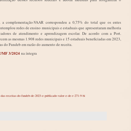
3, a complementação-VAAR correspondeu a 0,75% do total que os entes
ontemplou redes de ensino municipais e estaduais que apresentaram melhoria
icadores de atendimento e aprendizagem escolar. De acordo com a Port.
em as mesmas 1.908 redes municipais e 15 estaduais beneficiadas em 2023,
tas do Fundeb em razão do aumento de receita.
EC/MF 3/2024
na íntegra
-das-receitas-do-fundeb-de-2023-e-publicado-valor-e-de-r-271-9-bi