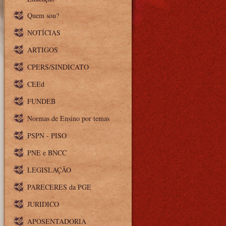
Quem sou?
NOTÍCIAS
ARTIGOS
CPERS/SINDICATO
CEEd
FUNDEB
Normas de Ensino por temas
PSPN - PISO
PNE e BNCC
LEGISLAÇÃO
PARECERES da PGE
JURIDICO
APOSENTADORIA