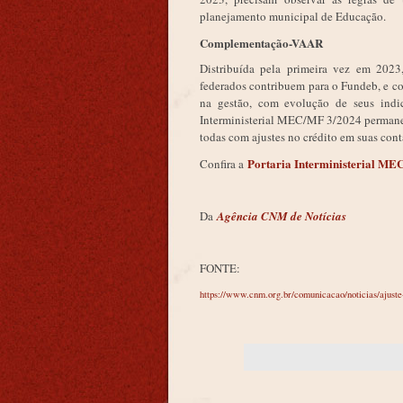
planejamento municipal de Educação.
Complementação-VAAR
Distribuída pela primeira vez em 202
federados contribuem para o Fundeb, e c
na gestão, com evolução de seus ind
Interministerial MEC/MF 3/2024 permanec
todas com ajustes no crédito em suas con
Portaria Interministerial M
Confira a
Da
Agência CNM de Notícias
FONTE:
https://www.cnm.org.br/comunicacao/noticias/ajuste