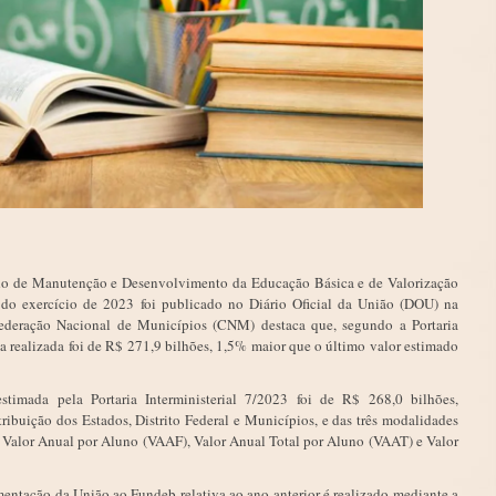
do de Manutenção e Desenvolvimento da Educação Básica e de Valorização
 do exercício de 2023 foi publicado no Diário Oficial da União (DOU) na
nfederação Nacional de Municípios (CNM) destaca que, segundo a Portaria
a realizada foi de R$ 271,9 bilhões, 1,5% maior que o último valor estimado
timada pela Portaria Interministerial 7/2023 foi de R$ 268,0 bilhões,
tribuição dos Estados, Distrito Federal e Municípios, e das três modalidades
Valor Anual por Aluno (VAAF), Valor Anual Total por Aluno (VAAT) e Valor
.
entação da União ao Fundeb relativa ao ano anterior é realizado mediante a