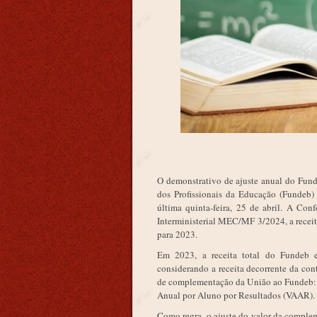
O demonstrativo de ajuste anual do Fun
dos Profissionais da Educação (Fundeb)
última quinta-feira, 25 de abril. A Co
Interministerial MEC/MF 3/2024, a receit
para 2023.
Em 2023, a receita total do Fundeb es
considerando a receita decorrente da con
de complementação da União ao Fundeb: 
Anual por Aluno por Resultados (VAAR)
Como regra, o ajuste do valor da complem