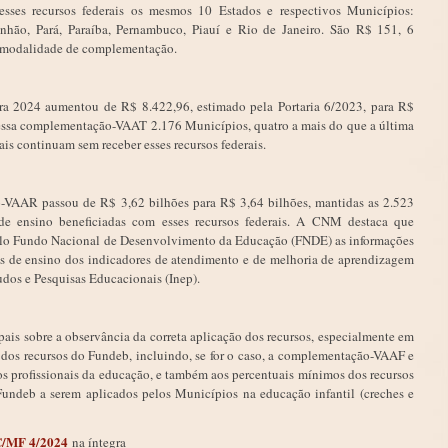
sses recursos federais os mesmos 10 Estados e respectivos Municípios:
nhão, Pará, Paraíba, Pernambuco, Piauí e Rio de Janeiro. São R$ 151, 6
ta modalidade de complementação.
a 2024 aumentou de R$ 8.422,96, estimado pela Portaria 6/2023, para R$
 essa complementação-VAAT 2.176 Municípios, quatro a mais do que a última
ais continuam sem receber esses recursos federais.
-VAAR passou de R$ 3,62 bilhões para R$ 3,64 bilhões, mantidas as 2.523
 de ensino beneficiadas com esses recursos federais. A CNM destaca que
elo Fundo Nacional de Desenvolvimento da Educação (FNDE) as informações
des de ensino dos indicadores de atendimento e de melhoria de aprendizagem
udos e Pesquisas Educacionais (Inep).
pais sobre a observância da correta aplicação dos recursos, especialmente em
dos recursos do Fundeb, incluindo, se for o caso, a complementação-VAAF e
 profissionais da educação, e também aos percentuais mínimos dos recursos
deb a serem aplicados pelos Municípios na educação infantil (creches e
EC/MF 4/2024
na íntegra