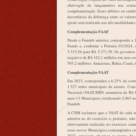
efetivação de lançamentos nas conta
complementação. Esses débitos ou crédito
decorrência da diferença entre os valore
ajuste será realizado nas três modalidad
Complementação-VAAF
Desde o Fundeb anterior, corresponde a 
Fundo e, conforme a Portaria 03/2024
5.315,56 para R$ 5.371,39. Os governos 
negativo de R$ 162,1 milhões em suas cont
503,2 milhões: Amazonas, Bahia, Ceará, 
Complementação-VAAT
Em 2023, correspondeu a 6,25% da contri
1.527 redes municipais de ensino. Com 
Nacional (VAAT-MIN) aumentou de R$ 8.1
mais 13 Municípios, totalizando 2.063 
Fundeb.
A CNM esclarece que o VAAT de cada red
anterior ao do exercício e, portanto, nã
efetivamente realizada no exercício co
esses novos Municípios contemplados co
2023, precisam observar as regras de u