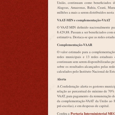
União, continuam como beneficiados de
Alagoas, Amazonas, Bahia, Ceará, Mara
milhões a mais a serem distribuídos nes
VAAT-MIN e complementação-VAAT
O VAAT-MIN definido nacionalmente par
8.429,88. Passam a ser beneficiados com
estimativa. Destaca-se que as redes estadu
Complementação-VAAR
O valor estimado para a complementação
redes municipais e 13 redes estaduais
continuam sem serem disponibilizadas p
sobre os resultados alcançados pelas re
calculados pelo Instituto Nacional de Est
Alerta
A Confederação alerta os gestores munici
relação ao percentual do mínimo de 70% 
VAAT, para pagamento da remuneração dos
da complementação-VAAT da União ao Fun
pré-escolas), e em despesas de capital.
Portaria Interministerial M
Confira a