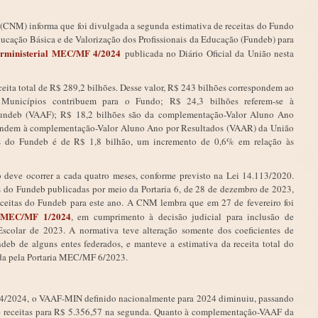
CNM) informa que foi divulgada a segunda estimativa de receitas do Fundo
ação Básica e de Valorização dos Profissionais da Educação (Fundeb) para
terministerial MEC/MF 4/2024
publicada no Diário Oficial da União nesta
eita total de R$ 289,2 bilhões. Desse valor, R$ 243 bilhões correspondem ao
e Municípios contribuem para o Fundo; R$ 24,3 bilhões referem-se à
ndeb (VAAF); R$ 18,2 bilhões são da complementação-Valor Aluno Ano
pondem à complementação-Valor Aluno Ano por Resultados (VAAR) da União
as do Fundeb é de R$ 1,8 bilhão, um incremento de 0,6% em relação às
 deve ocorrer a cada quatro meses, conforme previsto na Lei 14.113/2020.
tas do Fundeb publicadas por meio da Portaria 6, de 28 de dezembro de 2023,
eceitas do Fundeb para este ano. A CNM lembra que em 27 de fevereiro foi
al MEC/MF 1/2024
, em cumprimento à decisão judicial para inclusão de
scolar de 2023. A normativa teve alteração somente dos coeficientes de
ndeb de alguns entes federados, e manteve a estimativa da receita total do
ada pela Portaria MEC/MF 6/2023.
al 4/2024, o VAAF-MIN definido nacionalmente para 2024 diminuiu, passando
de receitas para R$ 5.356,57 na segunda. Quanto à complementação-VAAF da