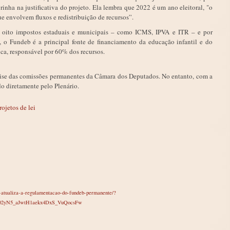
rinha na justificativa do projeto. Ela lembra que 2022 é um ano eleitoral, "o
ue envolvem fluxos e redistribuição de recursos”.
oito impostos estaduais e municipais – como
ICMS
, IPVA e ITR – e por
s, o Fundeb é a principal fonte de financiamento da educação infantil e do
ca, responsável por 60% dos recursos.
álise das comissões permanentes da Câmara dos Deputados. No entanto, com a
o diretamente pelo Plenário.
ojetos de lei
a-atualiza-a-regulamentacao-do-fundeb-permanente/?
02yN5_aJwtH1aekx4DxS_VuQocsFw