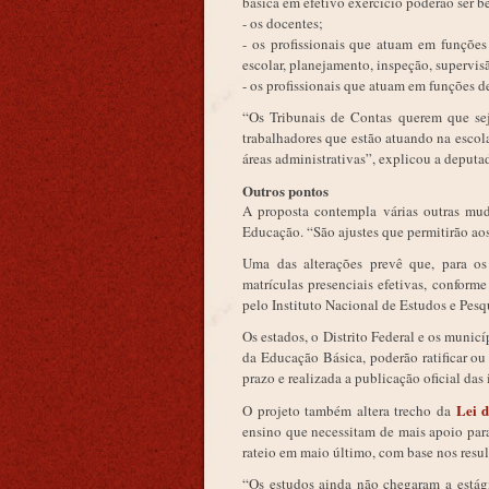
básica em efetivo exercício poderão ser be
- os docentes;
- os profissionais que atuam em funções
escolar, planejamento, inspeção, supervi
- os profissionais que atuam em funções d
“Os Tribunais de Contas querem que seja
trabalhadores que estão atuando na escola,
áreas administrativas”, explicou a deputa
Outros pontos
A proposta contempla várias outras mu
Educação. “São ajustes que permitirão aos
Uma das alterações prevê que, para os 
matrículas presenciais efetivas, conform
pelo Instituto Nacional de Estudos e Pesq
Os estados, o Distrito Federal e os munic
da Educação Básica, poderão ratificar ou
prazo e realizada a publicação oficial da
Lei 
O projeto também altera trecho da
ensino que necessitam de mais apoio para
rateio em maio último, com base nos resul
“Os estudos ainda não chegaram a estági