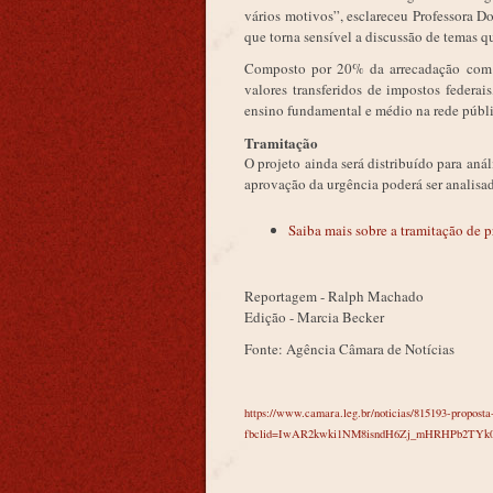
vários motivos”, esclareceu Professora Do
que torna sensível a discussão de temas q
Composto por 20% da arrecadação com 
valores transferidos de impostos federai
ensino fundamental e médio na rede públi
Tramitação
O projeto ainda será distribuído para an
aprovação da urgência poderá ser analisad
Saiba mais sobre a tramitação de pr
Reportagem - Ralph Machado
Edição - Marcia Becker
Fonte: Agência Câmara de Notícias
https://www.camara.leg.br/noticias/815193-propost
fbclid=IwAR2kwki1NM8isndH6Zj_mHRHPb2TYk