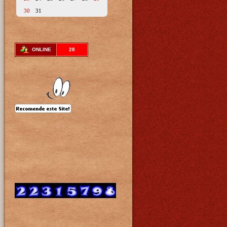
30
31
ONLINE
28