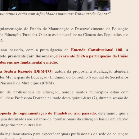
unicípios estão com dificuldades junto aos Tribunais de Contas”
regulamentação do Fundo de Manutenção e Desenvolvimento da Educação
 da Educação (
Fundeb
). O texto está em análise na Câmara dos Deputados, e o
ção.
Emenda Constitucional 108
. A
o ano passado, com a promulgação da
pelo presidente Jair Bolsonaro,
elevará até 2026 a participação da União
 dos ensinos fundamental e médio
.
ha Seabra Rezende (DEM-TO)
, autora da proposta, a atualização atenderá
tes Municipais de Educação (Undime), do Conselho Nacional de Secretários
 Nacional de Municípios (CNM).
eito de profissionais de educação, porque muitos municípios estão com
”, disse Professora Dorinha na tarde desta quinta-feira (7), durante sessão do
roposta de regulamentação do Fundeb no ano passado
, determinou que a
am destinados aos salários de “profissionais da educação básica em efetivo
ategorias para outras leis.
 da regulamentação para especificar quais profissionais da rede de educação