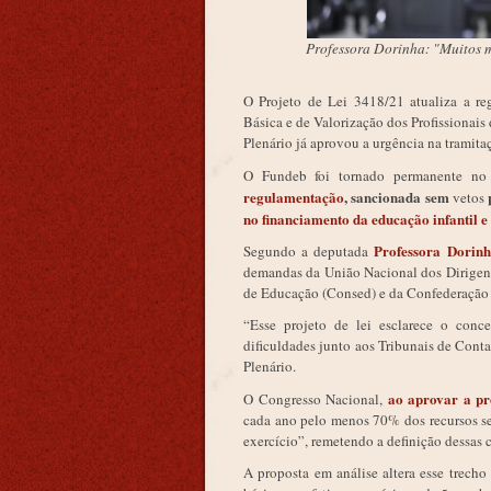
Professora Dorinha: "Muitos m
O Projeto de Lei 3418/21 atualiza a 
Básica e de Valorização dos Profissionais
Plenário já aprovou a
urgência
na tramita
O Fundeb foi tornado permanente n
regulamentação
, sancionada sem
vetos
no financiamento da educação infantil e
Professora Dorin
Segundo a deputada
demandas da União Nacional dos Dirigen
de Educação (Consed) e da Confederação
“Esse projeto de lei esclarece o conc
dificuldades junto aos Tribunais de Contas
Plenário.
ao aprovar a p
O Congresso Nacional,
cada ano pelo menos 70% dos recursos sej
exercício”, remetendo a definição dessas c
A proposta em análise altera esse trecho