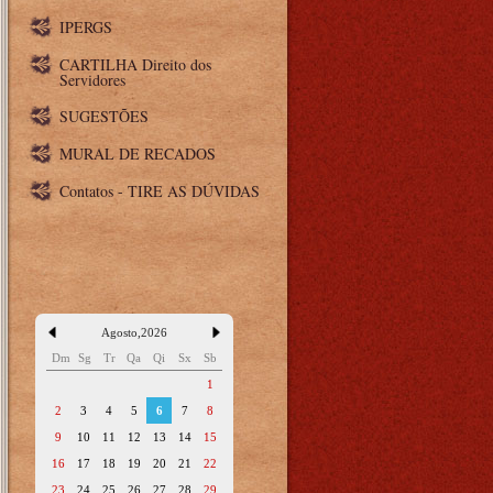
IPERGS
CARTILHA Direito dos
Servidores
SUGESTÕES
MURAL DE RECADOS
Contatos - TIRE AS DÚVIDAS
Agosto
,
2026
Dm
Sg
Tr
Qa
Qi
Sx
Sb
1
2
3
4
5
6
7
8
9
10
11
12
13
14
15
16
17
18
19
20
21
22
23
24
25
26
27
28
29