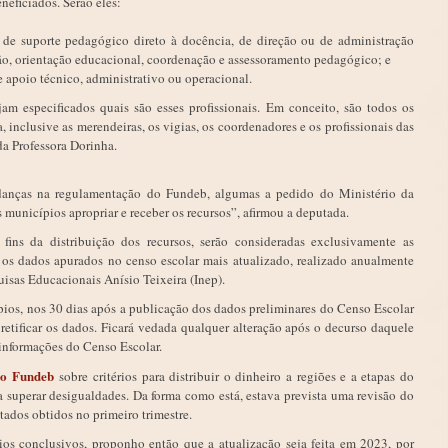
neficiados. Serão eles:
 de suporte pedagógico direto à docência, de direção ou de administração
são, orientação educacional, coordenação e assessoramento pedagógico; e
e apoio técnico, administrativo ou operacional.
m especificados quais são esses profissionais. Em conceito, são todos os
 inclusive as merendeiras, os vigias, os coordenadores e os profissionais das
da Professora Dorinha.
danças na regulamentação do Fundeb, algumas a pedido do Ministério da
 municípios apropriar e receber os recursos”, afirmou a deputada.
fins da distribuição dos recursos, serão consideradas exclusivamente as
e os dados apurados no censo escolar mais atualizado, realizado anualmente
uisas Educacionais Anísio Teixeira (Inep).
ípios, nos 30 dias após a publicação dos dados preliminares do Censo Escolar
 retificar os dados. Ficará vedada qualquer alteração após o decurso daquele
s informações do Censo Escolar.
do Fundeb
sobre critérios para distribuir o dinheiro a regiões e a etapas do
 superar desigualdades. Da forma como está, estava prevista uma revisão do
tados obtidos no primeiro trimestre.
os conclusivos, proponho então que a atualização seja feita em 2023, por