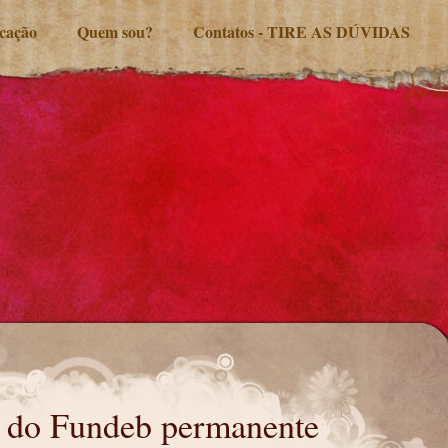
ucação
Quem sou?
Contatos - TIRE AS DÚVIDAS
 do Fundeb permanente