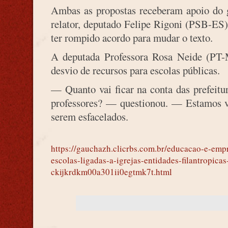
Ambas as propostas receberam apoio do g
relator, deputado Felipe Rigoni (PSB-ES)
ter rompido acordo para mudar o texto.
A deputada Professora Rosa Neide (PT-
desvio de recursos para escolas públicas.
— Quanto vai ficar na conta das prefeitu
professores? — questionou. — Estamos ve
serem esfacelados.
https://gauchazh.clicrbs.com.br/educacao-e-emp
escolas-ligadas-a-igrejas-entidades-filantropica
ckijkrdkm00a301ii0egtmk7t.html