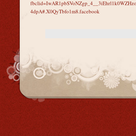
fbclid=IwAR1pbSVoNZgp_4__3iEhrl1k0WZHz
4dpA#.X0QyTbfo1m8.facebook