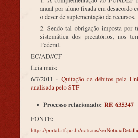
1. A complementação ao FUNDEF rea
anual por aluno fixada em desacordo 
o dever de suplementação de recursos.
2. Sendo tal obrigação imposta por tít
sistemática dos precatórios, nos t
Federal.
EC/AD//CF
Leia mais:
6/7/2011 -
Quitação de débitos pela U
analisada pelo STF
Processo relacionado:
RE 635347
FONTE:
https://portal.stf.jus.br/noticias/verNoticiaD