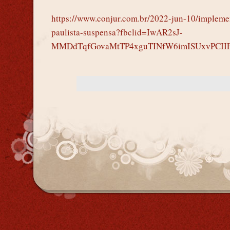
https://www.conjur.com.br/2022-jun-10/implemen
paulista-suspensa?fbclid=IwAR2sJ-
MMDdTqfGovaMtTP4xguTINfW6imISUxvPCII