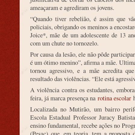
ameaçaram e agrediram os jovens.
“Quando tiver rebelião, é assim que vão
policiais, obrigando os meninos a encosta
Joice*, mãe de um adolescente de 13 an
com um chute no tornozelo.
Por causa da lesão, ele não pôde particip
é um ótimo menino”, afirma a mãe. Ultima
tornou agressivo, e a mãe acredita q
resultado das violências. “Ele está agressi
A violência contra os estudantes, embora
feira, já marca presença na
rotina escolar
h
Localizada no Mutirão, um bairro perif
Escola Estadual Professor Juracy Batist
ensino fundamental, recebe ações no Pro
(Pesac) que, em teoria, tem a proposta 