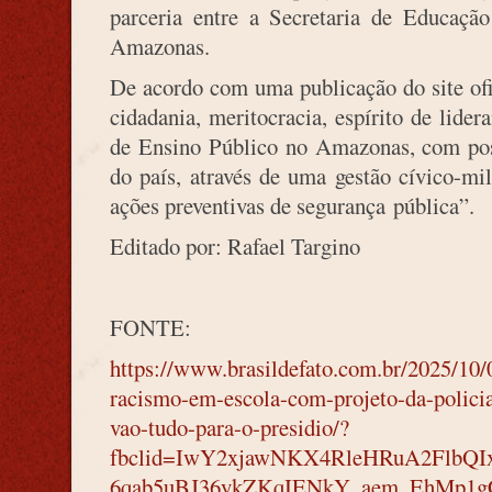
parceria entre a Secretaria de Educação
Amazonas.
De acordo com uma publicação do site ofi
cidadania, meritocracia, espírito de lider
de Ensino Público no Amazonas, com poss
do país, através de uma gestão cívico-mi
ações preventivas de segurança pública”.
Editado por: Rafael Targino
FONTE:
https://www.brasildefato.com.br/2025/10
racismo-em-escola-com-projeto-da-polici
vao-tudo-para-o-presidio/?
fbclid=IwY2xjawNKX4RleHRuA2Flb
6qab5uBJ36ykZKqIENkY_aem_EhMp1