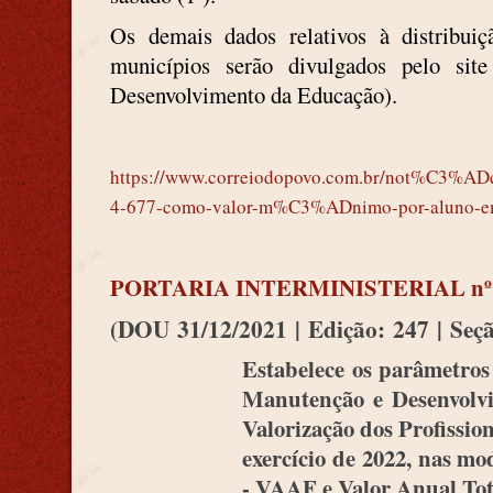
Os demais dados relativos à distribuiç
municípios serão divulgados pelo s
Desenvolvimento da Educação).
https://www.correiodopovo.com.br/not%C3%ADci
4-677-como-valor-m%C3%ADnimo-por-aluno-e
PORTARIA INTERMINISTERIAL nº 
(DOU
31/12/2021
|
Edição:
247
|
Seçã
Estabelece os parâmetros
Manutenção e Desenvolv
Valorização dos Profissi
exercício de 2022, nas m
- VAAF e Valor Anual Tot