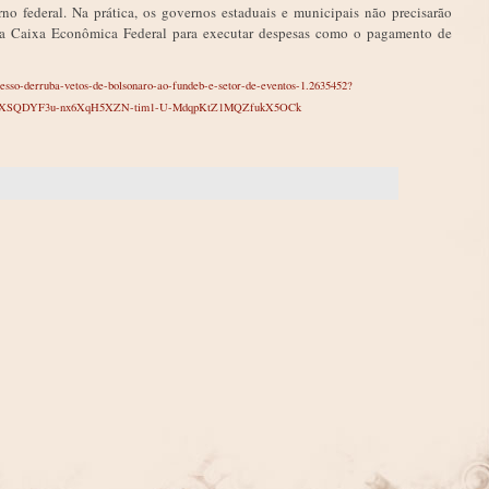
rno federal. Na prática, os governos estaduais e municipais não precisarão
 da Caixa Econômica Federal para executar despesas como o pagamento de
resso-derruba-vetos-de-bolsonaro-ao-fundeb-e-setor-de-eventos-1.2635452?
gbSXSQDYF3u-nx6XqH5XZN-tim1-U-MdqpKtZ1MQZfukX5OCk