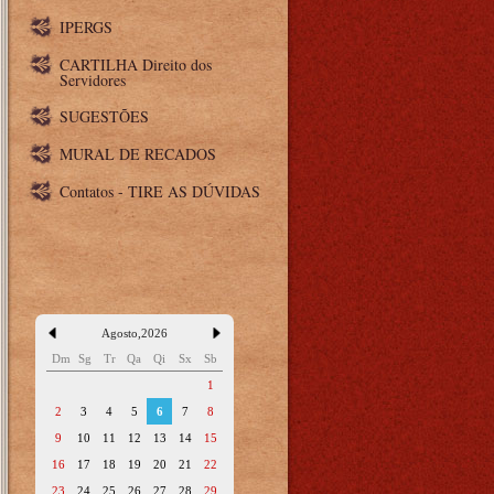
IPERGS
CARTILHA Direito dos
Servidores
SUGESTÕES
MURAL DE RECADOS
Contatos - TIRE AS DÚVIDAS
Agosto
,
2026
Dm
Sg
Tr
Qa
Qi
Sx
Sb
1
2
3
4
5
6
7
8
9
10
11
12
13
14
15
16
17
18
19
20
21
22
23
24
25
26
27
28
29