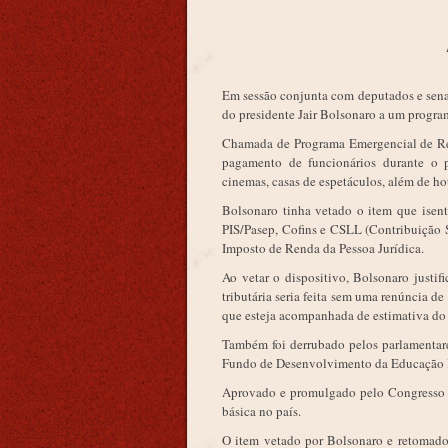
Em sessão conjunta com deputados e senad
do presidente Jair Bolsonaro a um progra
Chamada de Programa Emergencial de Reto
pagamento de funcionários durante o p
cinemas, casas de espetáculos, além de hot
Bolsonaro tinha vetado o item que isent
PIS/Pasep, Cofins e CSLL (Contribuição 
Imposto de Renda da Pessoa Jurídica.
Ao vetar o dispositivo, Bolsonaro justif
tributária seria feita sem uma renúncia d
que esteja acompanhada de estimativa do 
Também foi derrubado pelos parlamentare
Fundo de Desenvolvimento da Educação 
Aprovado e promulgado pelo Congresso e
básica no país.
O item vetado por Bolsonaro e retomado 