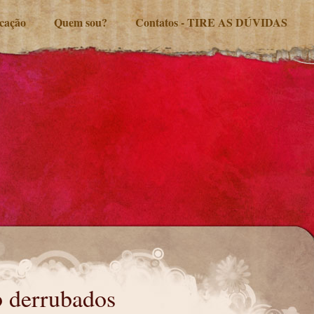
ucação
Quem sou?
Contatos - TIRE AS DÚVIDAS
 derrubados