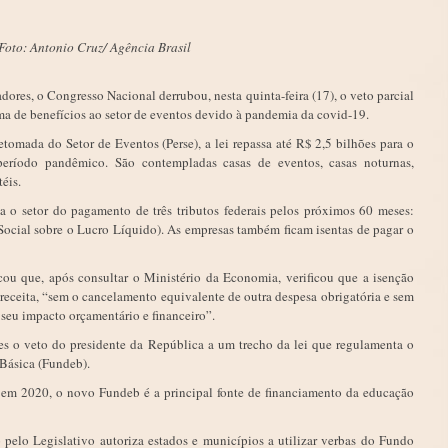
Foto: Antonio Cruz/ Agência Brasil
ores, o Congresso Nacional derrubou, nesta quinta-feira (17), o veto parcial
ma de benefícios ao setor de eventos devido à pandemia da covid-19.
mada do Setor de Eventos (Perse), a lei repassa até R$ 2,5 bilhões para o
eríodo pandêmico. São contempladas casas de eventos, casas noturnas,
éis.
a o setor do pagamento de três tributos federais pelos próximos 60 meses:
Social sobre o Lucro Líquido). As empresas também ficam isentas de pagar o
icou que, após consultar o Ministério da Economia, verificou que a isenção
e receita, “sem o cancelamento equivalente de outra despesa obrigatória e sem
seu impacto orçamentário e financeiro”.
s o veto do presidente da República a um trecho da lei que regulamenta o
Básica (Fundeb).
m 2020, o novo Fundeb é a principal fonte de financiamento da educação
pelo Legislativo autoriza estados e municípios a utilizar verbas do Fundo