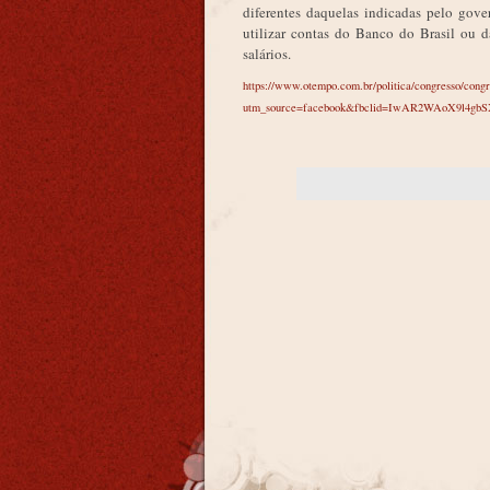
diferentes daquelas indicadas pelo gove
utilizar contas do Banco do Brasil ou
salários.
https://www.otempo.com.br/politica/congresso/cong
utm_source=facebook&fbclid=IwAR2WAoX9l4