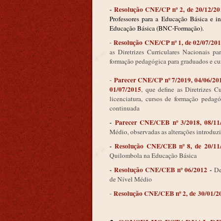
-
Resolução CNE/CP nº 2, de 20/12/20
Professores para a Educação Básica e i
Educação Básica (BNC-Formação).
Resolução CNE/CP nº 1, de 02/07/20
-
as Diretrizes Curriculares Nacionais pa
formação pedagógica para graduados e cur
Parecer CNE/CP nº 7/2019, 04/06/20
-
01/07/2015
, que define as Diretrizes C
licenciatura, cursos de formação pedag
continuada
-
Parecer CNE/CEB nº 3/2018, 08/1
Médio, observadas as alterações introdu
-
Resolução CNE/CEB nº 8, de 20/11/
Quilombola na Educação Básica
-
Resolução CNE/CEB nº 06/2012
-
De
de Nível Médio
Resolução CNE/CEB nº 2, de 30/01/2
-