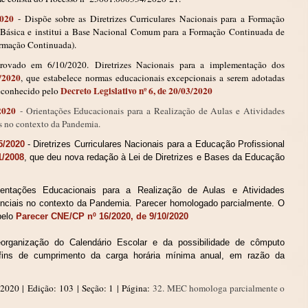
2020
- Dispõe sobre as Diretrizes Curriculares Nacionais para a Formação
 Básica e institui a Base Nacional Comum para a Formação Continuada de
rmação Continuada).
ovado em 6/10/2020.
Diretrizes Nacionais para a implementação dos
8/2020
, que estabelece normas educacionais excepcionais a serem adotadas
Decreto Legislativo nº 6, de 20/03/2020
reconhecido pelo
2020
- Orientações Educacionais para a Realização de Aulas e Atividades
s no contexto da Pandemia.
5/2020
- Diretrizes Curriculares Nacionais para a Educação Profissional
1/2008
, que deu nova redação à Lei de Diretrizes e Bases da Educação
ientações Educacionais para a Realização de Aulas e Atividades
nciais no contexto da Pandemia. Parecer homologado parcialmente. O
pelo
Parecer CNE/CP nº 16/2020, de 9/10/2020
organização do Calendário Escolar e da possibilidade de cômputo
 fins de cumprimento da c
arga horária mínima anual, em razão
da
/2020
|
Edição:
103
|
Seção: 1
|
Página:
32. MEC homologa parcialmente o