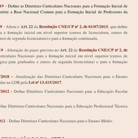
19
-
Define as Diretrizes Curriculares Nacionais para a Formação Inicial de
nstitui a Base Nacional Comum para a Formação Inicial de Professores da
19
Art. 22
Resolução CNE/CP nº 2, de 01/07/2015
- Altera o
da
, que define
ra a formação inicial em nível superior (cursos de licenciatura, cursos de
sos de segunda licenciatura) e para a formação continuada.
19
Art. 22
Resolução CNE/CP nº 2, de
- Alteração do prazo previsto no
da
urriculares Nacionais para a formação inicial em nível superior (cursos de
ógica para graduados e cursos de segunda licenciatura) e para a formação
1/2018
–
Atualização das Diretrizes Curriculares Nacionais para o Ensino
Lei nº 13.415/2017
zidas na LDB pela
.
2012 -
Define Diretrizes Curriculares Nacionais para a Educação Escolar
fine Diretrizes Curriculares Nacionais para a Educação Profissional Técnica
012
- Define Diretrizes Curriculares Nacionais para o Ensino Médio.