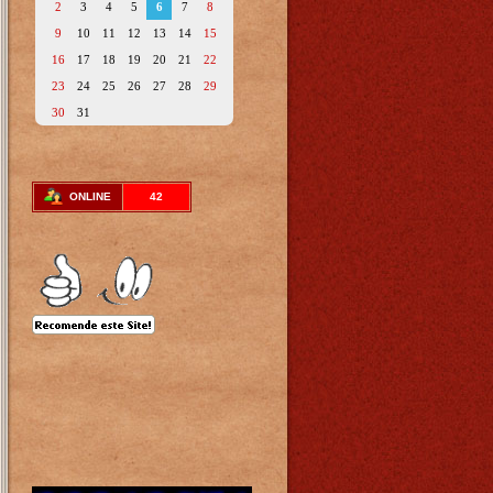
2
3
4
5
6
7
8
9
10
11
12
13
14
15
16
17
18
19
20
21
22
23
24
25
26
27
28
29
30
31
ONLINE
42