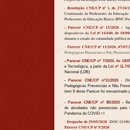
Resolução CNE/CP nº 1, de 27/10/
-
Continuada de Professores da Educação
Professores da Educação Básica (BNC-Fo
-
Parecer CNE/CP nº 15/2020
-
Apr
Lei nº 14.040, de 18/0
dispositivos da
durante o estado de calamidade pública 
Parecer CNE/CP nº 11/2020, 07/07/
-
Pedagógicas Presenciais e Não Presenciai
-
Parecer CNE/CP nº 7/2020, de 19/0
e Tecnológica, a partir da
Lei nº 11.74
Nacional (LDB).
-
Parecer CNE/CP nº11/2020
-
Or
Pedagógicas Presenciais e Não Prese
item 8 deste Parecer foi reexaminado 
-
Parecer
CNE/CP n
º
0
5/2020
-
Re
de
atividades não presenciais para
19
Pandemia da COVID
-
Despacho de 29/05/2020
-
-
DOU
01/06
Parecer CNE/CP nº 5/2020