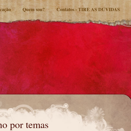
ucação
Quem sou?
Contatos - TIRE AS DÚVIDAS
no por temas