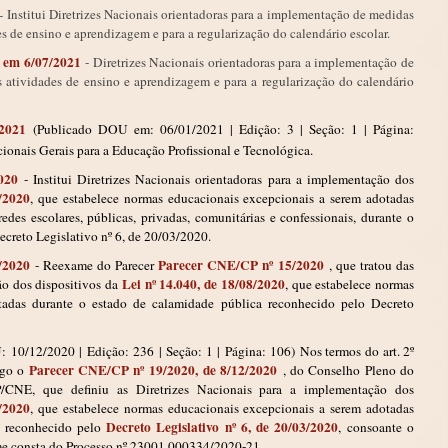
- Institui Diretrizes Nacionais orientadoras para a implementação de medidas
es de ensino e aprendizagem e para a regularização do calendário escolar.
 em 6/07/2021
- Diretrizes Nacionais orientadoras para a implementação de
s atividades de ensino e aprendizagem e para a regularização do calendário
/2021
(Publicado DOU em: 06/01/2021 | Edição: 3 | Seção: 1 | Página:
cionais Gerais para a Educação Profissional e Tecnológica.
020
- Institui Diretrizes Nacionais orientadoras para a implementação dos
8/2020
, que estabelece normas educacionais excepcionais a serem adotadas
redes escolares, públicas, privadas, comunitárias e confessionais, durante o
creto Legislativo nº 6, de 20/03/2020.
/2020
Parecer CNE/CP nº 15/2020
- Reexame do Parecer
, que tratou das
Lei nº 14.040, de 18/08/2020
ão dos dispositivos da
, que estabelece normas
tadas durante o estado de calamidade pública reconhecido pelo Decreto
U:
10/12/2020
|
Edição:
236
|
Seção: 1
|
Página:
106)
Nos termos do art. 2º
Parecer CNE/CP nº 19/2020, de 8/12/2020
ogo o
, do Conselho Pleno do
CNE, que definiu as Diretrizes Nacionais para a implementação dos
8/2020
, que estabelece normas educacionais excepcionais a serem adotadas
Decreto Legislativo nº 6, de 20/03/2020
a reconhecido pelo
, consoante o
rme consta do Processo nº 23001.000334/2020-21.