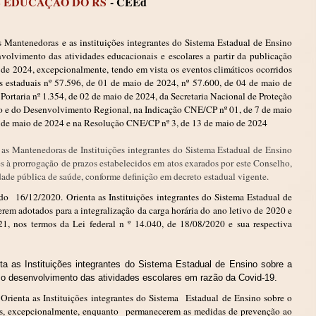
 EDUCAÇÃO DO RS
- CEEd
s Mantenedoras e as instituições integrantes do Sistema Estadual de Ensino
nvolvimento das atividades educacionais e escolares a partir da publicação
o de 2024, excepcionalmente, tendo em vista os eventos climáticos ocorridos
 estaduais nº 57.596, de 01 de maio de 2024, nº 57.600, de 04 de maio de
Portaria nº 1.354, de 02 de maio de 2024, da Secretaria Nacional de Proteção
ção e do Desenvolvimento Regional, na Indicação CNE/CP nº 01, de 7 de maio
 de maio de 2024 e na Resolução CNE/CP nº 3, de 13 de maio de 2024
 as Mantenedoras de Instituições integrantes do Sistema Estadual de Ensino
s à prorrogação de prazos estabelecidos em atos exarados por este Conselho,
ade pública de saúde, conforme definição em decreto estadual vigente.
do 16/12/2020. Orienta as Instituições integrantes do Sistema Estadual de
rem adotados para a integralização da carga horária do ano letivo de 2020 e
21, nos termos da Lei federal n º 14.040, de 18/08/2020 e sua respectiva
ta as Instituições integrantes do Sistema Estadual de Ensino sobre a
 o desenvolvimento das atividades escolares em razão da Covid-19.
)
Orienta as Instituições integrantes do Sistema Estadual de Ensino sobre o
es, excepcionalmente, enquanto permanecerem as medidas de prevenção ao