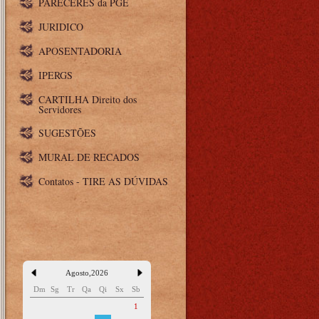
PARECERES da PGE
JURIDICO
APOSENTADORIA
IPERGS
CARTILHA Direito dos
Servidores
SUGESTÕES
MURAL DE RECADOS
Contatos - TIRE AS DÚVIDAS
Agosto
,
2026
Dm
Sg
Tr
Qa
Qi
Sx
Sb
1