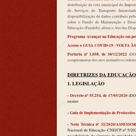
distribuição da cota municipal do Impost
de Serviços de Transporte Interesta
disponibilização de dados contábeis pelo
sobre o Fundo de Manutenção e Desenv
Educação (Fundeb); altera o Ato das Dispo
Programa Avançar na Educação em po
Acesse o GUIA COVID-19 - VOLTA À
Portaria nº 1.058, de 30/12/2022
(D
complementar dos atos normativos inferio
DIRETRIZES DA EDUCAÇÃO
1. LEGISLAÇÃO
-
Decreto nº 55.254, de 17/05/2020
(
DOE
ensino
-
Guia de Implementação de Protocolos 
-
Nota Técnica nº 32/2020/ASSES
Nacional de Educação- CNE/CP nº 5/2020 
possibilidade de cômputo de atividades 