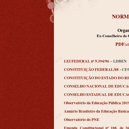
NORMA
Organ
Ex-Conselheira do 
PDF
(
cl
LEI FEDERAL nº 9.394/96
– LDBEN
CONSTITUIÇÃO FEDERAL/88
- CF/
CONSTITUIÇÃO DO ESTADO DO R
CONSELHO NACIONAL DE EDUC
CONSELHO ESTADUAL DE EDUCA
Observatório da Educação Pública 20
Anuário Brasileiro da Educação Básic
Observatório do PNE
Emenda Constitucional nº 108, de 26