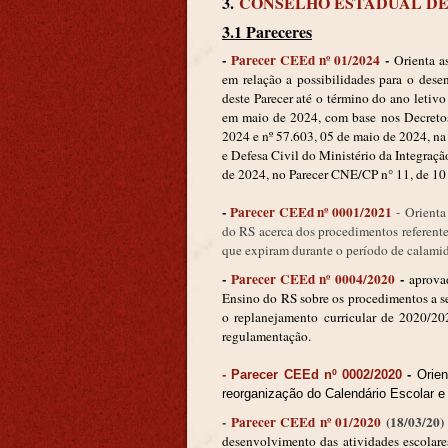
3.
CONSELHO ESTADUAL DE
3.1 Pareceres
-
Parecer CEEd nº 01/2024
-
Orienta a
em relação a possibilidades para o dese
deste Parecer até o término do ano letiv
em maio de 2024, com base nos Decretos
2024 e nº 57.603, 05 de maio de 2024, na 
e Defesa Civil do Ministério da Integra
de 2024, no Parecer CNE/CP n° 11, de 10
-
Parecer CEEd nº 0001/2021
- Orienta
do RS acerca dos procedimentos referente
que expiram durante o período de calamid
-
Parecer CEEd nº 0004/2020
-
aprova
Ensino do RS sobre os procedimentos a se
o replanejamento curricular de 2020/20
regulamentação.
-
Parecer CEEd nº 0002/2020
-
Orien
reorganização do Calendário Escolar e
-
Parecer CEEd nº 01/2020
(18/03/20
desenvolvimento das atividades escolar