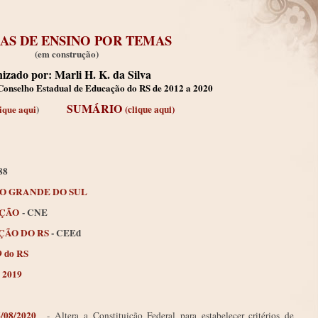
S DE ENSINO POR TEMAS
(em construção)
izado por: Marli H. K. da Silva
Conselho Estadual de Educação do RS de 2012 a 2020
SUMÁRIO
ique aqui
)
(
clique aqui
)
88
IO GRANDE DO SUL
AÇÃO
- CNE
ÇÃO DO RS
- CEEd
19 do RS
a 2019
/08/2020
-
Altera a Constituição Federal para estabelecer critérios de