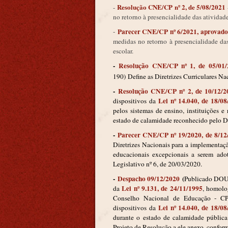
Resolução CNE/CP nº 2, de 5/08/2021
-
no retorno à presencialidade das atividad
Parecer CNE/CP nº 6/2021, aprovado
-
medidas no retorno à presencialidade da
escolar.
-
Resolução CNE/CP nº 1, de 05/01
190) Define as Diretrizes Curriculares Na
-
Resolução CNE/CP nº 2, de 10/12/2
Lei nº 14.040, de 18/0
dispositivos da
pelos sistemas de ensino, instituições e 
estado de calamidade reconhecido pelo De
-
Parecer CNE/CP nº 19/2020, de 8/12
Diretrizes Nacionais para a implementaç
educacionais excepcionais a serem ado
Legislativo nº 6, de 20/03/2020.
-
Despacho 09/12/2020
(
Publicado DO
Lei nº 9.131, de 24/11/1995
da
, homol
Conselho Nacional de Educação - CP/
Lei nº 14.040, de 18/0
dispositivos da
durante o estado de calamidade públic
Projeto de Resolução a ele anexo, confo