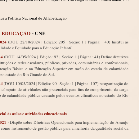
itui a Política Nacional de Alfabetização
E EDUCAÇÃO
- CNE
/2024
(DOU
22/10/2024
|
Edição:
205
|
Seção: 1
|
Página:
40) Institui as
lidade e Equidade para a Educação Infantil.
24
(DOU
14/05/2024
|
Edição:
92
|
Seção: 1
|
Página:
41).
Define diretrizes
ituições e redes escolares, públicas, privadas, comunitárias e confessionais,
ducação Básica e na Educação Superior em razão do estado de calamidade
 no estado do Rio Grande do Sul.
24
(DOU 10/05/2024 | Edição: 90 | Seção: 1 | Página: 107) reorganização do
e cômputo de atividades não presenciais para fins de cumprimento da carga
o de calamidade pública causado pelos eventos climáticos no estado do Rio
ial às aulas e atividades educacionais
2021
- Dispõe sobre Diretrizes Operacionais para implementação do Arranjo
omo instrumento de gestão pública para a melhoria da qualidade social da