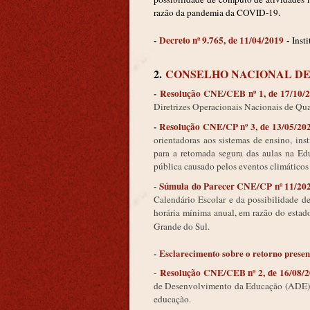
razão da pandemia da COVID-19.
-
Decreto nº 9.765, de 11/04/2019
-
Inst
2.
CONSELHO NACIONAL D
-
Resolução CNE/CEB nº 1, de 17/10
Diretrizes Operacionais Nacionais de Qua
-
Resolução CNE/CP nº 3, de 13/05/20
orientadoras aos sistemas de ensino, inst
para a retomada segura das aulas na E
pública causado pelos eventos climáticos
-
Súmula do Parecer CNE/CP nº 11/20
Calendário Escolar e da possibilidade d
horária mínima anual, em razão do estad
Grande do Sul.
-
Esclarecimento sobre o retorno presenc
Resolução CNE/CEB nº 2, de 16/08/
-
de Desenvolvimento da Educação (ADE) c
educação.