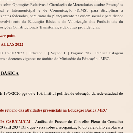
o sobre Operações Relativas à Circulação de Mercadorias e sobre Prestações
dual e Intermunicipal e de Comunicação (ICMS), para disciplinar a
s entes federados, para tratar do planejamento na ordem social e para dispor
olvimento da Educação Básica e de Valorização dos Profissionais da
sições Constitucionais Transitórias; e dá outras providências.
wer point
S AULAS 2022
OU
02/01/2023
|
Edição:
1
|
Seção: 1
|
Página:
28).
Publica listagem
res a decretos vigentes no âmbito do Ministério da Educação - MEC.
 BÁSICA
 19/5/2020 pgs 09 e 10).
Institui política de educação da rede estadual de
de retorno das atividades presenciais na Educação Básica MEC
SORIA-GAB/GM/GM
- Análise do Parecer do Conselho Pleno do Conselho
(SEI 2037135), que versa sobre a reorganização do calendário escolar e a
não presenciais para fins de cumprimento da carga horária mínima anual, em