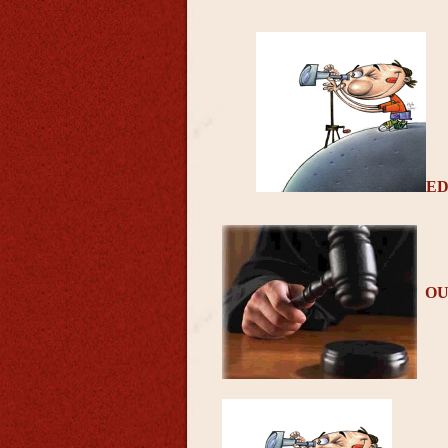
ED
OU