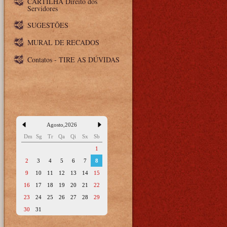
CARTILHA Direito dos
Servidores
SUGESTÕES
MURAL DE RECADOS
Contatos - TIRE AS DÚVIDAS
Agosto
,
2026
Dm
Sg
Tr
Qa
Qi
Sx
Sb
1
2
3
4
5
6
7
8
9
10
11
12
13
14
15
16
17
18
19
20
21
22
23
24
25
26
27
28
29
30
31