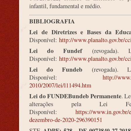
infantil, fundamental e médio.
BIBLIOGRAFIA
Lei de Diretrizes e Bases da Educ
Disponível:
http://www.planalto.gov.br/cc
Lei do Fundef
(revogada).
Disponível:
http://www.planalto.gov.br/cc
Lei do Fundeb
(revogada). Le
Disponível:
http://www.
2010/2007/lei/l11494.htm
Lei do FUNDEBundeb Permanente
. L
alterações pela Lei Fed
Disponível:
https://www.in.gov.br/
dezembro-de-2020-296390151
ADPF: 528 - DF 0073840-27.2018.
STF