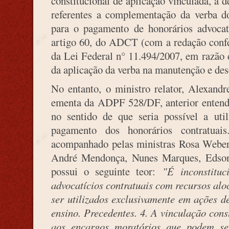
constitucional de aplicação vinculada, a d
referentes a complementação da verba do
para o pagamento de honorários advocat
artigo 60, do ADCT (com a redação confe
da Lei Federal n° 11.494/2007, em razão d
da aplicação da verba na manutenção e de
No entanto, o ministro relator, Alexand
ementa da ADPF 528/DF, anterior enten
no sentido de que seria possível a uti
pagamento dos honorários contratuai
acompanhado pelas ministras Rosa Weber
André Mendonça, Nunes Marques, Edson 
possui o seguinte teor:
"É inconstitu
advocatícios contratuais com recursos al
ser utilizados exclusivamente em ações 
ensino. Precedentes. 4. A vinculação cons
aos encargos moratórios que podem se