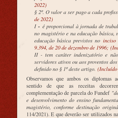
2022)
§ 2º. O valor a ser pago a cada profis
de 2022)
I
-
é proporcional à jornada de trabal
no magistério e na educação básica, n
educação básica previstos no
inciso
9.394, de 20 de dezembro de 1996;
(In
II - tem caráter indenizatório e n
servidores ativos ou aos proventos dos 
definido no § 1º deste artigo.
(Incluído
Observamos que ambos os diplomas ac
sentido de que
as receitas decorre
complementação de parcela do Fundef
"d
e desenvolvimento do ensino fundamenta
magistério, conforme destinação origin
114/2021). E que deverão ser
utilizados 