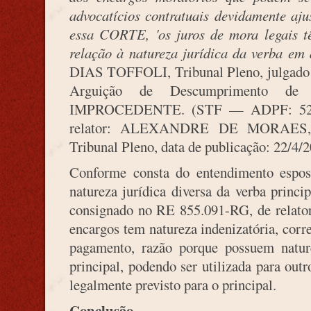
advocatícios contratuais devidamente aju
essa CORTE, 'os juros de mora legais t
relação à natureza jurídica da verba em 
DIAS TOFFOLI, Tribunal Pleno, julgado e
Arguição de Descumprimento de P
IMPROCEDENTE. (STF — ADPF: 528 D
relator: ALEXANDRE DE MORAES, da
Tribunal Pleno, data de publicação: 22/4/
Conforme consta do entendimento espo
natureza jurídica diversa da verba princi
consignado no RE 855.091-RG, de relatori
encargos tem natureza indenizatória, corr
pagamento, razão porque possuem natu
principal, podendo ser utilizada para outr
legalmente previsto para o principal.
Conclusão