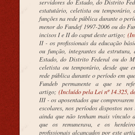
servidores do Estado, do Distrito Fe
estatutário, celetista ou temporário,
funções na rede pública durante o per
menor do Fundef 1997-2006 ou do Fun
incisos I e II do caput deste artigo;
(In
II - os profissionais da educação bá
ou função, integrantes da estrutura,
Estado, do Distrito Federal ou do Mu
celetista ou temporário, desde que e
rede pública durante o período em qu
Fundeb permanente a que se refe
artigo;
(Incluído pela Lei nº 14.325, d
III - os aposentados que comprovarem e
escolares, nos períodos dispostos nos i
ainda que não tenham mais vínculo d
que os remunerava, e os herdeir
profissionais alcançados por este art