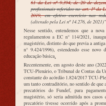
61 da Lei nº 9.394, de 20 de dez
profissionais referidos no
art. 1º da 
2019,
em efetivo exercício nas red
(alterado pela Lei nº 14.276, de 2021)"
Nesse sentido, entendemos que a nova
regulamentou a EC n° 114/2021, inaug
magistério, distinto do que previa a antig
n° 9.424/1996), estendendo esse novo di
educação básica
.
Recentemente, em agosto deste ano (2022
TCU-Plenário, o Tribunal de Contas da Un
constante do acórdão 1.824/2017 TCU-Ple
um tanto contraditório, no sentido de que
precatórios do Fundef, para pagament
magistério, só seria admitida nos casos
precatório tivesse ocorrido após a pro