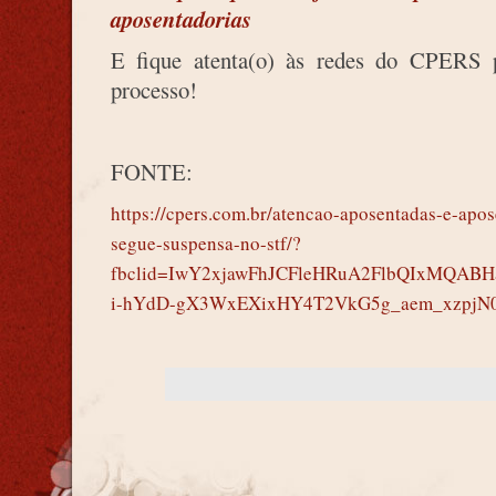
aposentadorias
E fique atenta(o) às redes do CPERS
processo!
FONTE:
https://cpers.com.br/atencao-aposentadas-e-apo
segue-suspensa-no-stf/?
fbclid=IwY2xjawFhJCFleHRuA2FlbQIxMQAB
i-hYdD-gX3WxEXixHY4T2VkG5g_aem_xzpj