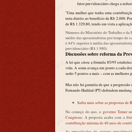
fator previdenciário chega a redu
"Uma mulher que tenha uma contribuição
teria direito ao benefício de R$ 2.000. Po
de R$ 1.329,80, tendo em vista a aplicaçã
Números do Ministério do Trabalho e da Pr
médio das aposentadorias por tempo de co
é 44% superior à média das aposentadoria
previdenciário (R$ 1.980).
Discussões sobre reforma da Pre
A lei que criou a fórmula 85/95 estabele
vida. A soma avança um ponto a cada doi
serão 5 pontos a mais – com as mulheres 
Mas não há garantia de que a progressão 
Fernando Haddad (PT) defendem mudanças 
Saiba mais sobre as propostas de 
No começo do ano, o
governo Temer su
Congresso
. A proposta acaba com a fór
c
ontribuição mínima de 40 anos de contrib
As arrecadações do sistema previdenciá