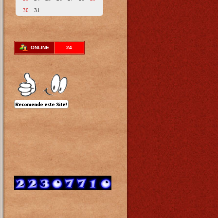
30
31
ONLINE
24