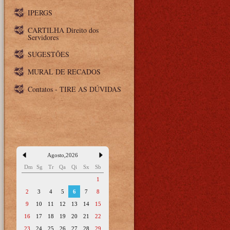
IPERGS
CARTILHA Direito dos
Servidores
SUGESTÕES
MURAL DE RECADOS
Contatos - TIRE AS DÚVIDAS
Agosto
,
2026
Dm
Sg
Tr
Qa
Qi
Sx
Sb
1
2
3
4
5
6
7
8
9
10
11
12
13
14
15
16
17
18
19
20
21
22
23
24
25
26
27
28
29