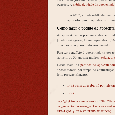
pensões. A
média de idade da aposentador
Em 2017, a idade média de quem se
aposentou por tempo de contribui
Como fazer o pedido de aposenta
As aposentadorias por tempo de contribu
janeiro até agosto, foram requeridos 1,
com o mesmo período do ano passado.
Para ter benefício à aposentadoria por 
homem, ou 30 anos, se mulher.
Veja aqui 
Desde maio, os
pedidos de aposentadori
aposentadoria por tempo de contribuição,
feito presencialmente.
INSS passa a receber só por telefo
INSS
https://g1.globo.com/economia/noticia/2018/10/19/
utm_source=facebook&utm_medium=share-bar-
VF7wJcQb7rnp1C2ubeRZfBP21Kz7Kt3TIO69Q