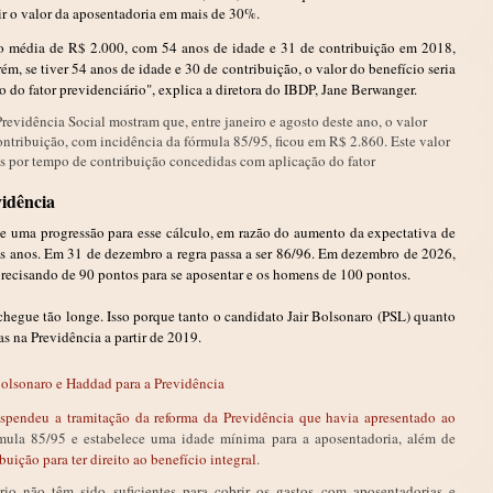
zir o valor da aposentadoria em mais de 30%.
 média de R$ 2.000, com 54 anos de idade e 31 de contribuição em 2018,
rém, se tiver 54 anos de idade e 30 de contribuição, o valor do benefício seria
o do fator previdenciário", explica a diretora do IBDP, Jane Berwanger.
evidência Social mostram que, entre janeiro e agosto deste ano, o valor
ntribuição, com incidência da fórmula 85/95, ficou em R$ 2.860. Este valor
s por tempo de contribuição concedidas com aplicação do fator
vidência
ce uma progressão para esse cálculo, em razão do aumento da expectativa de
s anos. Em 31 de dezembro a regra passa a ser 86/96. Em dezembro de 2026,
precisando de 90 pontos para se aposentar e os homens de 100 pontos.
chegue tão longe. Isso porque tanto o candidato Jair Bolsonaro (PSL) quanto
na Previdência a partir de 2019.
Bolsonaro e Haddad para a Previdência
spendeu a tramitação da reforma da Previdência que havia apresentado ao
mula 85/95 e estabelece uma idade mínima para a aposentadoria, além de
uição para ter direito ao benefício integral
.
rio não têm sido suficientes para cobrir os gastos com aposentadorias e