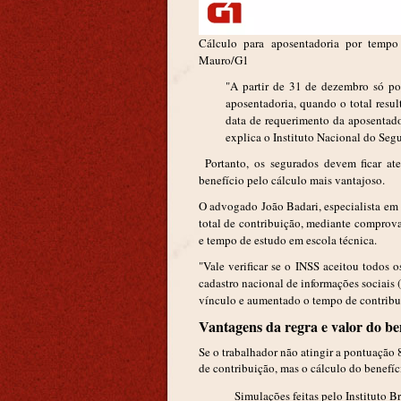
Cálculo para aposentadoria por tempo 
Mauro/G1
"A partir de 31 de dezembro só pod
aposentadoria, quando o total resul
data de requerimento da aposentador
explica o Instituto Nacional do Segu
Portanto, os segurados devem ficar at
benefício pelo cálculo mais vantajoso.
O advogado João Badari, especialista em 
total de contribuição, mediante comprova
e tempo de estudo em escola técnica.
"Vale verificar se o INSS aceitou todos 
cadastro nacional de informações sociais (
vínculo e aumentado o tempo de contribu
Vantagens da regra e valor do be
Se o trabalhador não atingir a pontuação
de contribuição, mas o cálculo do benefíc
Simulações feitas pelo Instituto B