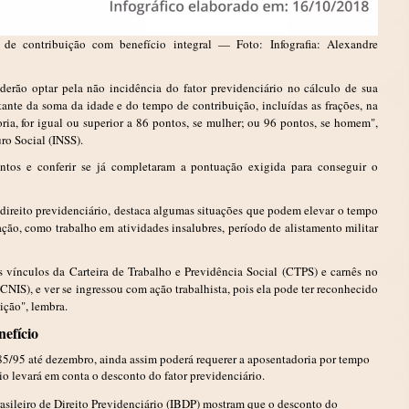
de contribuição com benefício integral — Foto: Infografia: Alexandre
erão optar pela não incidência do fator previdenciário no cálculo de sua
tante da soma da idade e do tempo de contribuição, incluídas as frações, na
ia, for igual ou superior a 86 pontos, se mulher; ou 96 pontos, se homem",
ro Social (INSS).
entos e conferir se já completaram a pontuação exigida para conseguir o
direito previdenciário, destaca algumas situações que podem elevar o tempo
ção, como trabalho em atividades insalubres, período de alistamento militar
os vínculos da Carteira de Trabalho e Previdência Social (CTPS) e carnês no
CNIS), e ver se ingressou com ação trabalhista, pois ela pode ter reconhecido
ição", lembra.
nefício
 85/95 até dezembro, ainda assim poderá requerer a aposentadoria por tempo
io levará em conta o desconto do fator previdenciário.
rasileiro de Direito Previdenciário (IBDP) mostram que o desconto do