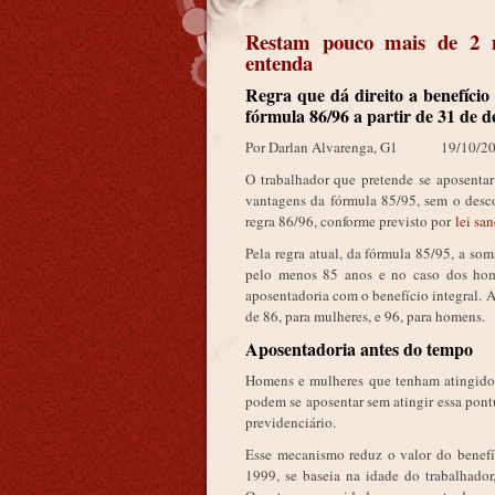
Restam pouco mais de 2 me
entenda
Regra que dá direito a benefício
fórmula 86/96 a partir de 31 de 
Por Darlan Alvarenga, G1 19/10/2
O trabalhador que pretende se aposenta
vantagens da fórmula 85/95, sem o desco
regra 86/96, conforme previsto por
lei sa
Pela regra atual, da fórmula 85/95, a so
pelo menos 85 anos e no caso dos home
aposentadoria com o benefício integral. 
de 86, para mulheres, e 96, para homens.
Aposentadoria antes do tempo
Homens e mulheres que tenham atingido 
podem se aposentar sem atingir essa pont
previdenciário.
Esse mecanismo reduz o valor do benefí
1999, se baseia na idade do trabalhado