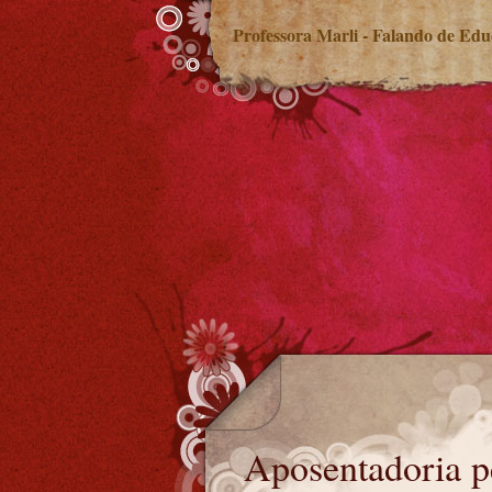
Professora Marli - Falando de Ed
Aposentadoria pela regra 85/95
Aposentadoria p