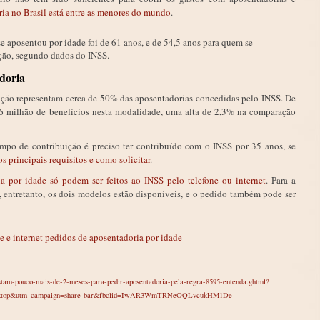
ia no Brasil está entre as menores do mundo
.
 aposentou por idade foi de 61 anos, e de 54,5 anos para quem se
ção, segundo dados do INSS.
doria
ição representam cerca de 50% das aposentadorias concedidas pelo INSS. De
046 milhão de benefícios nesta modalidade, uma alta de 2,3% na comparação
tempo de contribuição é preciso ter contribuído com o INSS por 35 anos, se
os principais requisitos e como solicitar
.
a por idade só podem ser feitos ao INSS pelo telefone ou internet
. Para a
 entretanto, os dois modelos estão disponíveis, e o pedido também pode ser
ne e internet pedidos de aposentadoria por idade
restam-pouco-mais-de-2-meses-para-pedir-aposentadoria-pela-regra-8595-entenda.ghtml?
desktop&utm_campaign=share-bar&fbclid=IwAR3WmTRNeOQLvcukHM1De-