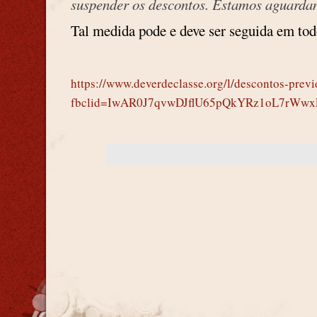
suspender os descontos. Estamos aguardan
Tal medida pode e deve ser seguida em tod
https://www.deverdeclasse.org/l/descontos-prev
fbclid=IwAR0J7qvwDJflU65pQkYRz1oL7rWw