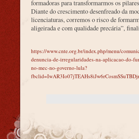
formadoras para transformarmos os pilares 
Diante do crescimento desenfreado da mo
licenciaturas, corremos o risco de formar
aligeirada e com qualidade precária”, final
https://www.cnte.org.br/index.php/menu/comunic
denuncia-de-irregularidades-na-aplicacao-do-fu
no-mec-no-governo-lula?
fbclid=IwAR3Io07jTEAHs8iJw6rCosmSSuTBD