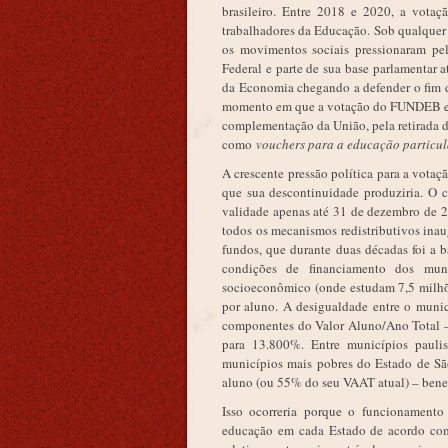
brasileiro. Entre 2018 e 2020, a vota
trabalhadores da Educação. Sob qualquer 
os movimentos sociais pressionaram pe
Federal e parte de sua base parlamentar
da Economia chegando a defender o fim d
momento em que a votação do FUNDEB era
complementação da União, pela retirada d
como
vouchers para a educação particu
A crescente pressão política para a vot
que sua descontinuidade produziria. O 
validade apenas até 31 de dezembro de 2
todos os mecanismos redistributivos in
fundos, que durante duas décadas foi a 
condições de financiamento dos mun
socioeconômico (onde estudam 7,5 milhõ
por aluno. A desigualdade entre o munic
componentes do Valor Aluno/Ano Total –
para 13.800%. Entre municípios pauli
municípios mais pobres do Estado de Sã
aluno (ou 55% do seu VAAT atual) – benef
Isso ocorreria porque o funcionamento
educação em cada Estado de acordo com