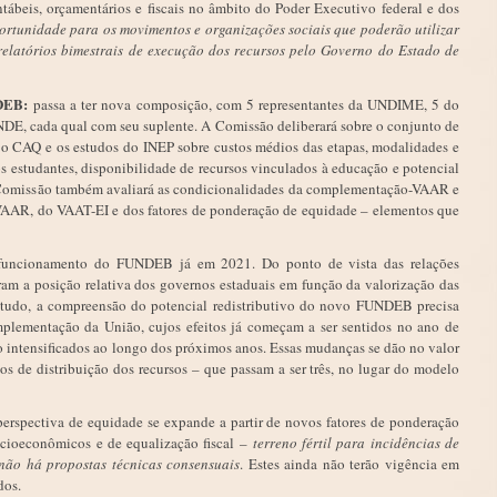
tábeis, orçamentários e fiscais no âmbito do Poder Executivo federal e dos
ortunidade para os movimentos e organizações sociais que poderão utilizar
relatórios bimestrais de execução dos recursos pelo Governo do Estado de
NDEB:
passa a ter nova composição, com 5 representantes da UNDIME, 5 do
E, cada qual com seu suplente. A Comissão deliberará sobre o conjunto de
 o CAQ e os estudos do INEP sobre custos médios das etapas, modalidades e
s estudantes, disponibilidade de recursos vinculados à educação e potencial
A Comissão também avaliará as condicionalidades da complementação-VAAR e
VAAR, do VAAT-EI e dos fatores de ponderação de equidade – elementos que
o funcionamento do FUNDEB já em 2021. Do ponto de vista das relações
ram a posição relativa dos governos estaduais em função da valorização das
ontudo, a compreensão do potencial redistributivo do novo FUNDEB precisa
mplementação da União, cujos efeitos já começam a ser sentidos no ano de
o intensificados ao longo dos próximos anos. Essas mudanças se dão no valor
 de distribuição dos recursos – que passam a ser três, no lugar do modelo
perspectiva de equidade se expande a partir de novos fatores de ponderação
socioeconômicos e de equalização fiscal –
terreno fértil para incidências de
não há propostas técnicas consensuais
. Estes ainda não terão vigência em
dos.