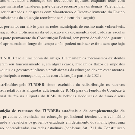
stos vinculados à educação são recebedores líquidos, enquanto redes com
ue matrículas transferem parte de seus recursos para os demais. Vale lembrar
ser destinados a despesas com Manutenção e Desenvolvimento do Ensino
ofissionais da educação (conforme será discutido a seguir).
portanto, um alívio para as redes municipais de ensino mais vulneráveis,
ração dos profissionais da educação e os orçamentos dedicados às escolas
na parte permanente da Constituição Federal, sem prazo de validade, garantiu
erá aprimorada ao longo do tempo e não poderá mais ser extinta sem que haja
FUNDEB não é uma cópia do antigo. Ele mantém os mecanismos existentes
eram seu funcionamento e, em alguns casos, mudam os fluxos de impostos
 quais os gestores públicos e profissionais da educação devem estar atentos.
principais, a começar daquelas com efeitos já a partir de 2021:
distribuídos pelo FUNDEB
: foram excluídos da redistribuição os recursos
cursos relativos às alíquotas adicionais de ICMS para os Fundos de Combate à
ional de 2% na alíquota do ICMS de bebidas alcóolicas e de fumo e seus
ribuição de recursos dos FUNDEBs estaduais e da complementação da
es privadas conveniadas na educação profissional técnica de nível médio
tende a beneficiar os governos estaduais em detrimento dos municípios, uma
ão contabilizadas em redes estaduais (conforme Art. 211 da Constituição