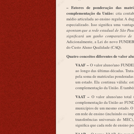
– Fatores de ponderação das matrí
complementação da União:
cria conta
médio articulada ao ensino regular. A du
especializado. Isso significa uma vanta
apontam que a rede estadual de São Pau
significará um ganho comparativo de 
Adicionalmente, a Lei do novo FUNDEB v
do Custo Aluno Qualidade (CAQ).
Quatro conceitos diferentes de valor 
VAAF –
O valor aluno/ano FUNDEB 
ao longo das últimas décadas. Trat
pela soma de matrículas ponderadas 
um estado. Ela continua válida: e
complementação da União. É também a
VAAT –
O valor aluno/ano total 
complementação da União ao FUNDEB
municípios de um mesmo estado. O V
em rede de ensino (incluindo os imp
transferências universais do MEC)
significa que cada rede de ensino p
VAAR –