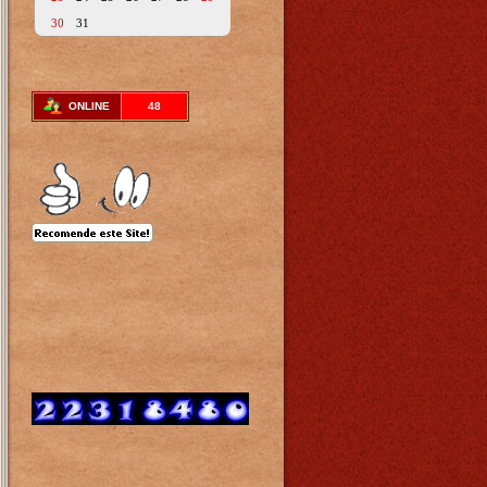
30
31
ONLINE
48