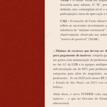
O termo VAAR diz respeit
discutida mais adiante. O “R”, port
definida, mas contemplará nível e
participação), taxas de aprovação e
CAQ –
O conceito de Custo Aluno Q
reflete ao necessário investimento
referência de “mínimo existencial”,
objetivamente observada nas red
“reserva do possível” (VAAR).
– Mínimo de recursos que devem ser de
para pagamento de inativos:
estipula q
ser gastos com remuneração de profissiona
no Art. 61 da LDB e às equipes multiprof
subvinculação era de 60% para profission
categorias para além do magistério, s
professores.
Se em 2020 pelo menos R$ 2
o Estado de São Paulo, em 2021 esse nú
bilhões
.
Além disso, o novo FUNDEB veda expli
inativos – o que no Governo do Estado 
educacional.