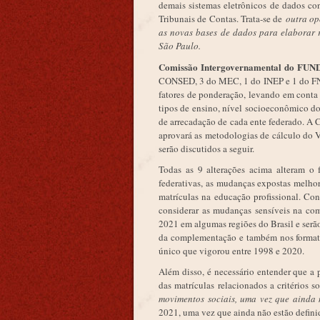
demais sistemas eletrônicos de dados con
Tribunais de Contas. Trata-se de
outra op
as novas bases de dados para elaborar 
São Paulo.
Comissão Intergovernamental do FU
CONSED, 3 do MEC, 1 do INEP e 1 do FND
fatores de ponderação, levando em conta
tipos de ensino, nível socioeconômico do
de arrecadação de cada ente federado. 
aprovará as metodologias de cálculo do 
serão discutidos a seguir.
Todas as 9 alterações acima alteram 
federativas, as mudanças expostas melho
matrículas na educação profissional. C
considerar as mudanças sensíveis na co
2021 em algumas regiões do Brasil e serã
da complementação e também nos formatos
único que vigorou entre 1998 e 2020.
Além disso, é necessário entender que a 
das matrículas relacionados a critérios 
movimentos sociais, uma vez que ainda 
2021, uma vez que ainda não estão defini