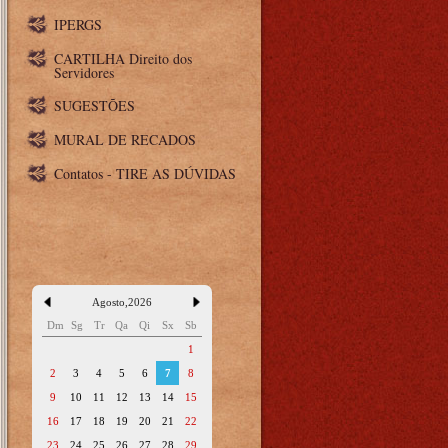
IPERGS
CARTILHA Direito dos
Servidores
SUGESTÕES
MURAL DE RECADOS
Contatos - TIRE AS DÚVIDAS
Agosto
,
2026
Dm
Sg
Tr
Qa
Qi
Sx
Sb
1
2
3
4
5
6
7
8
9
10
11
12
13
14
15
16
17
18
19
20
21
22
23
24
25
26
27
28
29