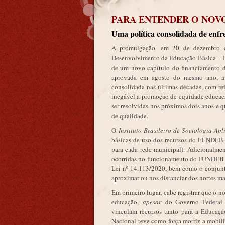
PARA ENTENDER O NOVO
Uma política consolidada de enfr
A promulgação, em 20 de dezembro 
Desenvolvimento da Educação Básica –
de um novo capítulo do financiamento d
aprovada em agosto do mesmo ano, a l
consolidada nas últimas décadas, com re
inegável a promoção de equidade educacio
ser resolvidas nos próximos dois anos e 
de qualidade.
O
Instituto Brasileiro de Sociologia Ap
básicas de uso dos recursos do FUNDEB 
para cada rede municipal). Adicionalmen
ocorridas no funcionamento do FUNDEB 
Lei nº 14.113/2020, bem como o conjunt
aproximar ou nos distanciar dos nortes m
Em primeiro lugar, cabe registrar que o
educação,
apesar
do Governo Federal q
vinculam recursos tanto para a Educaç
Nacional teve como força motriz a mobili