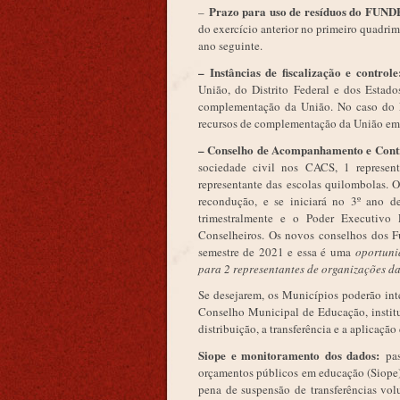
Prazo para uso de resíduos do FUNDE
–
do exercício anterior no primeiro quadrim
ano seguinte.
– Instâncias de fiscalização e control
União, do Distrito Federal e dos Estado
complementação da União. No caso do Es
recursos de complementação da União em
– Conselho de Acompanhamento e Con
sociedade civil nos CACS, 1 represent
representante das escolas quilombolas.
recondução, e se iniciará no 3º ano 
trimestralmente e o Poder Executivo 
Conselheiros. Os novos conselhos dos Fu
semestre de 2021 e essa é uma
oportuni
para 2 representantes de organizações da
Se desejarem, os Municípios poderão int
Conselho Municipal de Educação, institu
distribuição, a transferência e a aplicaçã
Siope e monitoramento dos dados:
pa
orçamentos públicos em educação (Siope
pena de suspensão de transferências vol