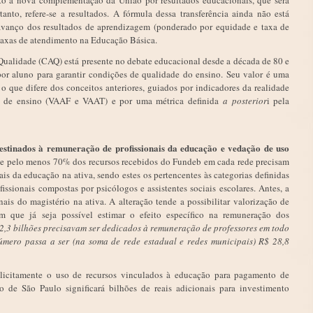
o à nova complementação da União por resultados educacionais, que será
anto, refere-se a resultados. A fórmula dessa transferência ainda não está
 avanço dos resultados de aprendizagem (ponderado por equidade e taxa de
 taxas de atendimento na Educação Básica.
ualidade (CAQ) está presente no debate educacional desde a década de 80 e
 por aluno para garantir condições de qualidade do ensino. Seu valor é uma
 o que difere dos conceitos anteriores, guiados por indicadores da realidade
es de ensino (VAAF e VAAT) e por uma métrica definida
a posterior
i pela
stinados à remuneração de profissionais da educação e vedação de uso
ue pelo menos 70% dos recursos recebidos do Fundeb em cada rede precisam
is da educação na ativa, sendo estes os pertencentes às categorias definidas
issionais compostas por psicólogos e assistentes sociais escolares. Antes, a
ais do magistério na ativa. A alteração tende a possibilitar valorização de
em que já seja possível estimar o efeito específico na remuneração dos
2,3 bilhões precisavam ser dedicados à remuneração de professores em todo
mero passa a ser (na soma de rede estadual e redes municipais) R$ 28,8
citamente o uso de recursos vinculados à educação para pagamento de
de São Paulo significará bilhões de reais adicionais para investimento