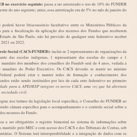
B no exercício seguinte:
passa a ser autorizado o uso de 10% do FUNDEB
estre do ano seguinte; antes, essa autorização era de 5% no mês de janeiro do
e:
poderá haver litisconsórcio facultativo entre os Ministérios Públicos da
s para a fiscalização da aplicação dos recursos dos Fundos que receberem
tado de São Paulo, não há previsão de qualquer ente federativo receber
 2021 ou 2022.
trole Social (CACS-FUNDEB):
inclui-se 2 representantes de organizações da
ante das escolas indígenas, 1 representante das escolas do campo e 1
 O mandato dos membros dos conselhos do Fundeb será de 4 anos, vedada a
de mandato do Poder Executivo. Os CACS deverão se reunir no mínimo
Federal poderá criar e manter redes de formação e conhecimento dos
ndos estão sendo instituídos por leis de cada ente federativo no primeiro
dade para a APEOESP integrar os novos CACS, uma vez que há abertura
 sociedade civil
.
egrar, nos termos da legislação local específica, o Conselho do FUNDEB ao
indo câmara específica para o acompanhamento e o controle social sobre a
o dos recursos do Fundo.
ssa a ser obrigatório o registro bimestral no sistema de informações sobre
), mantido pelo MEC e com acesso dos CACS e dos Tribunais de Contas, sob
untárias. O Sistema terá interoperabilidade e a integração de dados com os