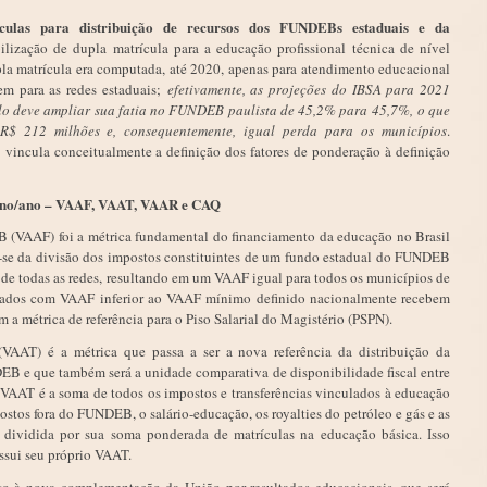
culas para distribuição de recursos dos FUNDEBs estaduais e da
bilização de dupla matrícula para a educação profissional técnica de nível
pla matrícula era computada, até 2020, apenas para atendimento educacional
gem para as redes estaduais;
efetivamente, as projeções do IBSA para 2021
lo deve ampliar sua fatia no FUNDEB paulista de 45,2% para 45,7%,
o que
R$ 212 milhões e, consequentemente, igual perda para os municípios
.
incula conceitualmente a definição dos fatores de ponderação à definição
aluno/ano – VAAF, VAAT, VAAR e CAQ
(VAAF) foi a métrica fundamental do financiamento da educação no Brasil
a-se da divisão dos impostos constituintes de um fundo estadual do FUNDEB
de todas as redes, resultando em um VAAF igual para todos os municípios de
stados com VAAF inferior ao VAAF mínimo definido nacionalmente recebem
 métrica de referência para o Piso Salarial do Magistério (PSPN).
(VAAT) é a métrica que passa a ser a nova referência da distribuição da
 e que também será a unidade comparativa de disponibilidade fiscal entre
AAT é a soma de todos os impostos e transferências vinculados à educação
ostos fora do FUNDEB, o salário-educação, os royalties do petróleo e gás e as
, dividida por sua soma ponderada de matrículas na educação básica. Isso
ossui seu próprio VAAT.