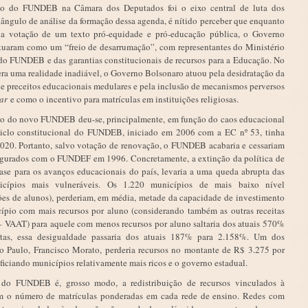
ção do FUNDEB na Câmara dos Deputados foi o eixo central de luta dos
ângulo de análise da formação dessa agenda, é nítido perceber que enquanto
la votação de um texto pró-equidade e pró-educação pública, o Governo
 atuaram como um “freio de desarrumação”, com representantes do Ministério
o FUNDEB e das garantias constitucionais de recursos para a Educação. No
 uma realidade inadiável, o Governo Bolsonaro atuou pela desidratação da
e preceitos educacionais medulares e pela inclusão de mecanismos perversos
lar
e como o incentivo para matrículas em instituições religiosas.
ação do novo FUNDEB deu-se, principalmente, em função do caos educacional
ciclo constitucional do FUNDEB, iniciado em 2006 com a EC nº 53, tinha
020. Portanto, salvo votação de renovação, o FUNDEB acabaria e cessariam
augurados com o FUNDEF em 1996. Concretamente, a extinção da política de
base para os avanços educacionais do país, levaria a uma queda abrupta das
icípios mais vulneráveis. Os 1.220 municípios de mais baixo nível
es de alunos), perderiam, em média, metade da capacidade de investimento
ípio com mais recursos por aluno (considerando também as outras receitas
 VAAT) para aquele com menos recursos por aluno saltaria dos atuais 570%
stas, essa desigualdade passaria dos atuais 187% para 2.158%. Um dos
o Paulo, Francisco Morato, perderia recursos no montante de R$ 3.275 por
iciando municípios relativamente mais ricos e o governo estadual.
 do FUNDEB é, grosso modo, a redistribuição de recursos vinculados à
 o número de matrículas ponderadas em cada rede de ensino. Redes com