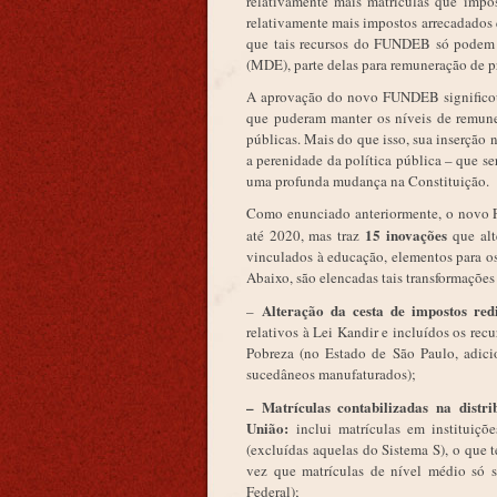
relativamente mais matrículas que impo
relativamente mais impostos arrecadados q
que tais recursos do FUNDEB só podem 
(MDE), parte delas para remuneração de pr
A aprovação do novo FUNDEB significou, 
que puderam manter os níveis de remune
públicas. Mais do que isso, sua inserção 
a perenidade da política pública – que s
uma profunda mudança na Constituição.
Como enunciado anteriormente, o novo 
15 inovações
até 2020, mas traz
que alt
vinculados à educação, elementos para os
Abaixo, são elencadas tais transformações 
Alteração da cesta de impostos re
–
relativos à Lei Kandir e incluídos os re
Pobreza (no Estado de São Paulo, adic
sucedâneos manufaturados);
– Matrículas contabilizadas na dist
União:
inclui matrículas em instituiçõ
(excluídas aquelas do Sistema S), o que 
vez que matrículas de nível médio só s
Federal);