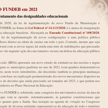
 FUNDEB em 2021
entamento das desigualdades educacionais
de 2020, da lei de regulamentação do novo Fundo de Manutenção e
Lei Federal nº 14.113/2020
 FUNDEB, na forma da
, é a marca de inauguração
Emenda Constitucional nº 108/2020
a educação brasileira. Alicerçada na
,
ei de regulamentação dá novas configurações a uma política pública
flexos diretos na oferta de ensino em todo o país. Contudo, mesmo que seja
nal com as novas regras, há ainda uma série de indefinições que precisarão
que vão requerer ação dos movimentos sociais em defesa da educação pública
licada
(IBSA) apresenta um novo estudo de estimativas das receitas e regras
para os municípios paulistas no ano de 2021 (com quadros demonstrativos
te, neste texto introdutório, são discutidas também as principais mudanças
com base na explicação pormenorizada dos novos mecanismos dispostos na
o de decisões que ainda precisarão ser tomadas até 2023, e que podem nos
anifestos no Plano Nacional de Educação.
 novo FUNDEB é, sobretudo, uma conquista dos movimentos sociais da área da
ue vem se opondo, sistematicamente, às garantias constitucionais que
ão quanto para a Saúde. Sua inserção na agenda de votação no Congresso
zação de diversas entidades representativas da educação de todo o território