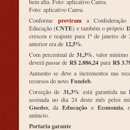
Foto: aplicativo Canva.
previram
Conforme
a Confederação N
CNTE
De
Educação (
) e também o próprio
cresceu e reajuste para 1º de janeiro d
12,5%
anterior era de
.
31,3%
Com percentual de
, valor mínimo 
R$ 2.886,24
R$ 3.7
deverá passar de
para
Aumento se deve a incrementos nas rece
Fundeb
recursos do novo
.
31,3%
Correção de
está garantida na 
assinada no dia 24 deste mês pelos m
Guedes
Educação
Economia
, da
e
, 
anúncio.
Portaria garante