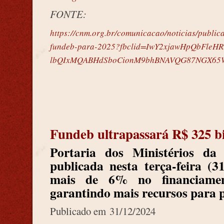
FONTE:
https://cnm.org.br/comunicacao/noticias/publica
fundeb-para-2025?fbclid=IwY2xjawHpQbFleH
lbQIxMQABHdSboCionM9bhBNAVQG87NGX65W
Fundeb ultrapassará R$ 325 b
Portaria dos Ministérios d
publicada nesta terça-feira (
mais de 6% no financiamen
garantindo mais recursos para p
Publicado em 31/12/2024