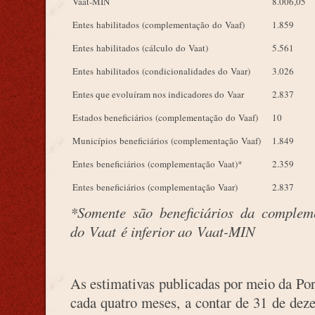
Vaat-MIN
8.006,05
Entes habilitados (complementação do Vaaf)
1.859
Entes habilitados (cálculo do Vaat)
5.561
Entes habilitados (condicionalidades do Vaar)
3.026
Entes que evoluíram nos indicadores do Vaar
2.837
Estados beneficiários (complementação do Vaaf)
10
Municípios beneficiários (complementação Vaaf)
1.849
Entes beneficiários (complementação Vaat)*
2.359
Entes beneficiários (complementação Vaar)
2.837
*Somente são beneficiários da complem
do Vaat é inferior ao Vaat-MIN
As estimativas publicadas por meio da Por
cada quatro meses, a contar de 31 de de