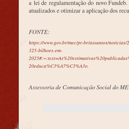
a lei de regulamentação do novo Fundeb.
atualizados e otimizar a aplicação dos rec
FONTE:
https://www.gov.br/mec/pt-br/assuntos/noticias
325-bilhoes-em-
2025#:~:text=As%20estimativas%20publica
20educa%C3%A7%C3%A3o
.
Assessoria de Comunicação Social do M