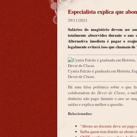
Especialista explica que abo
29/11/2021
Salários do magistério devem ser a
totalmente absorvidos durante o ano 
Alternativa imediata é pagar o reaj
legalmente evitará isso que chamam de 
Cyntia Falcão é graduada em História, Esp
Dever de Classe.
Há uma falsa polêmica sobre o que f
colaboradora do
Dever de Classe
, o mel
dinheiro não pago durante o ano ao magi
saídas e explica melhor a questão.
Relacionadas:
"Abono ao docente deve ser pago c
Saiba quem tem direito ao abono