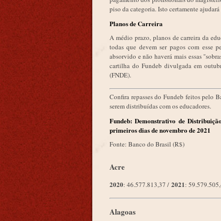
piso da categoria. Isto certamente ajudar
Planos de Carreira
A médio prazo, planos de carreira da ed
todas que devem ser pagos com esse per
absorvido e não haverá mais essas "sobra
cartilha do Fundeb divulgada em outu
(FNDE).
Confira repasses do Fundeb feitos pelo B
serem distribuídas com os educadores.
Fundeb: Demonstrativo de Distribuiçã
primeiros dias de novembro de 2021
Fonte: Banco do Brasil (R$)
Acre
2020
2021
: 46.577.813,37 /
: 59.579.505
Alagoas