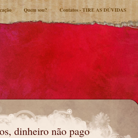
ucação
Quem sou?
Contatos - TIRE AS DÚVIDAS
os, dinheiro não pago