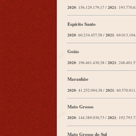
2020
2021
: 156.129.179,17 /
: 193.770.
Espírito Santo
2020
2021
: 60.234.457,58 /
: 69.013.10
Goiás
2020
2021
: 196.461.430,38 /
: 248.401.
Maranhão
2020
2021
: 41.252.094,38 /
: 60.570.01
Mato Grosso
2020
2021
: 144.389.030,73 /
: 192.793.
Mato Grosso do Sul