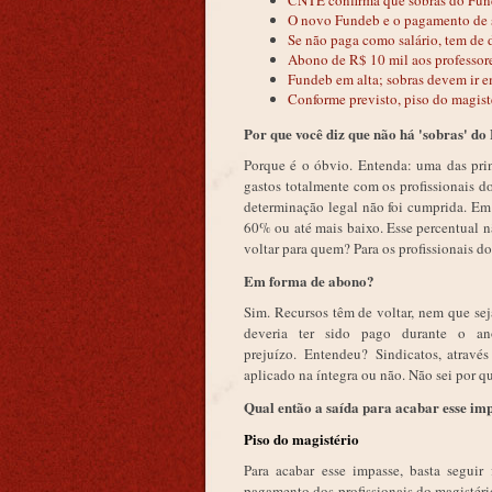
CNTE confirma que sobras do Fund
O novo Fundeb e o pagamento de s
Se não paga como salário, tem de
Abono de R$ 10 mil aos professor
Fundeb em alta; sobras devem ir e
Conforme previsto, piso do magisté
Por que você diz que não há 'sobras' do
Porque é o óbvio. Entenda: uma das pri
gastos totalmente com os profissionais do
determinação legal não foi cumprida. Em
60% ou até mais baixo. Esse percentual n
voltar para quem? Para os profissionais d
Em forma de abono?
Sim. Recursos têm de voltar, nem que se
deveria ter sido pago durante o a
prejuízo. Entendeu? Sindicatos, atrav
aplicado na íntegra ou não. Não sei por q
Qual então a saída para acabar esse i
Piso do magistério
Para acabar esse impasse, basta segui
pagamento dos profissionais do magistéri