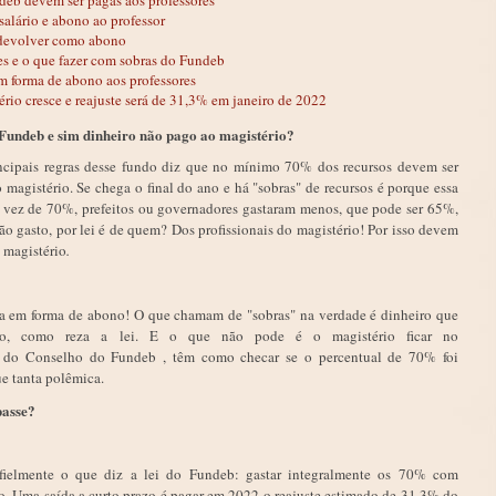
eb devem ser pagas aos professores
alário e abono ao professor
 devolver como abono
es e o que fazer com sobras do Fundeb
m forma de abono aos professores
rio cresce e reajuste será de 31,3% em janeiro de 2022
 Fundeb e sim dinheiro não pago ao magistério?
ncipais regras desse fundo diz que no mínimo 70% dos recursos devem ser
 magistério. Se chega o final do ano e há "sobras" de recursos é porque essa
 vez de 70%, prefeitos ou governadores gastaram menos, que pode ser 65%,
ão gasto, por lei é de quem? Dos profissionais do magistério! Por isso devem
o magistério
.
ja em forma de abono! O que chamam de "sobras" na verdade é dinheiro que
no, como reza a lei. E o que não pode é o magistério ficar no
és do Conselho do Fundeb , têm como checar se o percentual de 70% foi
ue tanta polêmica.
mpasse?
r fielmente o que diz a lei do Fundeb: gastar integralmente os 70% com
o. Uma saída a curto prazo é pagar em 2022 o reajuste estimado de 31,3% do