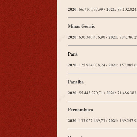
2020
2021
: 66.710.537,99 /
: 83.102.02
Minas Gerais
2020
2021
: 630.340.476,90 /
: 784.786.
Pará
2020
2021
: 125.984.078,24 /
: 157.985.
Paraíba
2020
2021
: 55.443.270,71 /
: 71.486.38
Pernambuco
2020
2021
: 133.027.469,73 /
: 169.247.