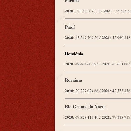
Paraná
2020
2021
: 329.503.073,30 /
: 329.989.
Piauí
2020
2021
: 43.549.709,26 /
: 55.060.84
Rondônia
2020
2021
: 49.464.600,95 /
: 63.611.00
Roraima
2020
2021
: 29.227.024,66 /
: 42.573.85
Rio Grande do Norte
2020
2021
: 67.323.116,19 /
: 77.883.78