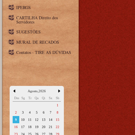
IPERGS
CARTILHA Direito dos
Servidores
SUGESTÕES
MURAL DE RECADOS
Contatos - TIRE AS DÚVIDAS
Agosto
,
2026
Dm
Sg
Tr
Qa
Qi
Sx
Sb
1
2
3
4
5
6
7
8
9
10
11
12
13
14
15
16
17
18
19
20
21
22
23
24
25
26
27
28
29