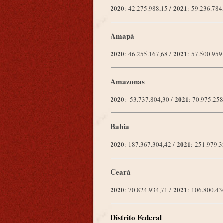
2020
2021
: 42.275.988,15 /
: 59.236.78
Amapá
2020
2021
: 46.255.167,68 /
: 57.500.95
Amazonas
2020
2021
: 53.737.804,30 /
: 70.975.25
Bahia
2020
2021
: 187.367.304,42 /
: 251.979.
Ceará
2020
2021
: 70.824.934,71 /
: 106.800.4
Distrito Federal