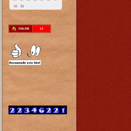
30
31
ONLINE
13