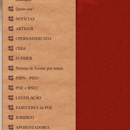
Quem sou?
NOTÍCIAS
ARTIGOS
CPERS/SINDICATO
CEEd
FUNDEB
Normas de Ensino por temas
PSPN - PISO
PNE e BNCC
LEGISLAÇÃO
PARECERES da PGE
JURIDICO
APOSENTADORIA