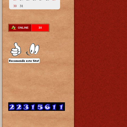
30
31
ONLINE
30