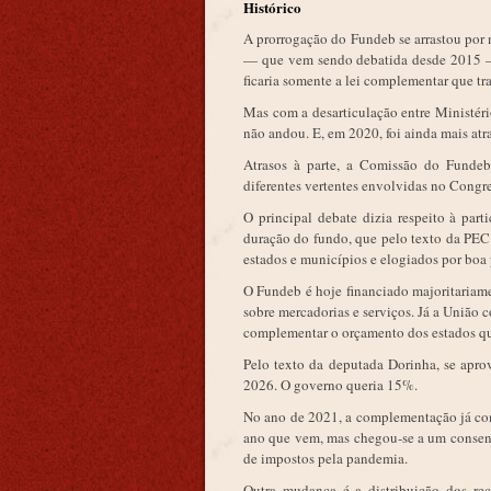
Histórico
A prorrogação do Fundeb se arrastou por 
— que vem sendo debatida desde 2015 — 
ficaria somente a lei complementar que tr
Mas com a desarticulação entre Ministér
não andou. E, em 2020, foi ainda mais at
Atrasos à parte, a Comissão do Fundeb
diferentes vertentes envolvidas no Congre
O principal debate dizia respeito à par
duração do fundo, que pelo texto da PEC 
estados e municípios e elogiados por boa 
O Fundeb é hoje financiado majoritariam
sobre mercadorias e serviços. Já a União
complementar o orçamento dos estados q
Pelo texto da deputada Dorinha, se apr
2026. O governo queria 15%.
No ano de 2021, a complementação já com
ano que vem, mas chegou-se a um consens
de impostos pela pandemia.
Outra mudança é a distribuição dos rec