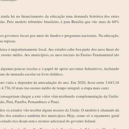
 ainda há no financiamento da educação uma demanda histórica dos entes
ião. Pelo modelo tributário brasileiro, é para Brasília que vão mais de 60%
aos governos locais por meio de fundos e programas nacionais. Na educação,
se repasse.
sica é majoritariamente local. Aos estados cabe boa parte dos anos finais do
o ensino médio. Aos municípios, os anos iniciais do Ensino Fundamental (do
, algumas poucas escolas e o papel de apoio aos entes federativos, incluindo
mo de merenda escolar ou livro didático.
no varia a depender da arrecadação do ano. Em 2020, ficou entre 3.643,16
 e 4.736,10 reais (no ensino médio de tempo integral, a etapa mais cara).
 conseguiram chegar a este valor vêm recebendo complementação da União:
o, Pará, Paraíba, Pernambuco e Piauí.
odos os estados vão receber algum recurso da União. O modelo é chamado de
ades dos estados e também dos municípios. Hoje, como só o orçamento geral
m estado rico ficam sem o recurso adicional do governo federal.