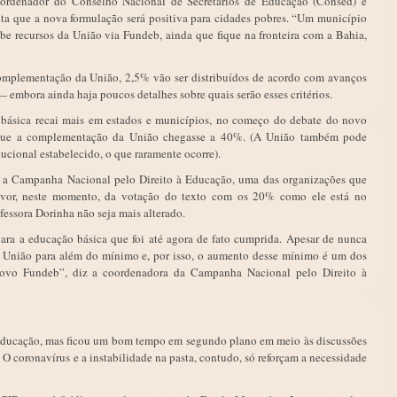
ordenador do Conselho Nacional de Secretários de Educação (Consed) e
ita que a nova formulação será positiva para cidades pobres. “Um município
be recursos da União via Fundeb, ainda que fique na fronteira com a Bahia,
omplementação da União, 2,5% vão ser distribuídos de acordo com avanços
 embora ainda haja poucos detalhes sobre quais serão esses critérios.
básica recai mais em estados e municípios, no começo do debate do novo
que a complementação da União chegasse a 40%. (A União também pode
ucional estabelecido, o que raramente ocorre).
a, a Campanha Nacional pelo Direito à Educação, uma das organizações que
avor, neste momento, da votação do texto com os 20% como ele está no
essora Dorinha não seja mais alterado.
para a educação básica que foi até agora de fato cumprida. Apesar de nunca
União para além do mínimo e, por isso, o aumento desse mínimo é um dos
novo Fundeb”, diz a coordenadora da Campanha Nacional pelo Direito à
 educação, mas ficou um bom tempo em segundo plano em meio às discussões
O coronavírus e a instabilidade na pasta, contudo, só reforçam a necessidade