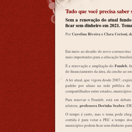
Tudo que você precisa saber
Sem a renovação do atual fundo
ficar sem dinheiro em 2021. Tem
Carolina Riveira e Clara Cerioni, 
Por
Em meio ao desafio do novo coronavírus e
mais importantes para a educação brasil
Fundeb
É a renovação e ampliação do
, 
do financiamento da área, da creche ao e
A lei atual, que vigora desde 2007, expi
padrão por aluno na rede pública de t
compartilhados entre estados, municípios
Para renovar o Fundeb, está em debat
professora Dorinha Seabra
relatora,
(DEM
O tempo é curto, mas o tema pode cheg
corrida é para votar a PEC a tempo dos
municípios podem ficar sem dinheiro para