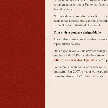
complementação que a União vai fazer se
de cada cidade.
“O que estamos fazendo é mais Brasil, men
campanhas antigas mas ganhou proeminê
Paulo Guedes, ministro da Economia.
Uma vitória contra a desigualdade
Apesar dos ajustes considerados necessá
especialistas da área.
Sua criação levou a uma drástica redução 
que hoje é de 564% na relação entre o m
estudo da Câmara dos Deputados
, sem a 
Por serem vinculados à arrecadação, o
brasileira. Em 2007, o valor correspond
passado estimava 172 bilhões de reais.