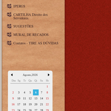
IPERGS
CARTILHA Direito dos
Servidores
SUGESTÕES
MURAL DE RECADOS
Contatos - TIRE AS DÚVIDAS
Agosto
,
2026
Dm
Sg
Tr
Qa
Qi
Sx
Sb
1
2
3
4
5
6
7
8
9
10
11
12
13
14
15
16
17
18
19
20
21
22
23
24
25
26
27
28
29