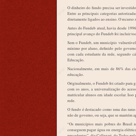
O dinheiro do fundo precisa ser investi
Entre as principais categorias autorizad
diretamente ligados ao ensino. O recurso 
Antes do Fundeb atual, havia desde 1996
principal avanço do Fundeb foi incluir tod
Sem o Fundeb, um município vulnerável 
mínimo por aluno, definido pelo governo 
com cada estudante da rede, segundo cá
Educação.
Nacionalmente, em mais de 86% das cid
educação.
Originalmente, o Fundeb foi criado para g
com os anos, a universalização do aces
matricular alunos em idade escolar. Iss
rede.
O fundo é destacado como uma das raras 
não de governo, ou seja, que se mantém ap
“Os municípios mais pobres do Brasil 
conseguem pagar água ou energia elétrica
precedentes”, diz Callegari, do Todos pe