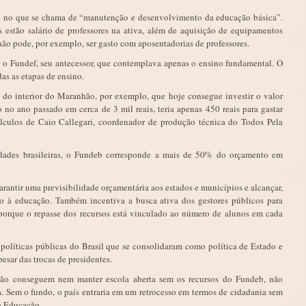
do no que se chama de “manutenção e desenvolvimento da educação básica”.
as estão salário de professores na ativa, além de aquisição de equipamentos
não pode, por exemplo, ser gasto com aposentadorias de professores.
 o Fundef, seu antecessor, que contemplava apenas o ensino fundamental. O
as as etapas de ensino.
do interior do Maranhão, por exemplo, que hoje consegue investir o valor
no ano passado em cerca de 3 mil reais, teria apenas 450 reais para gastar
lculos de Caio Callegari, coordenador de produção técnica do Todos Pela
ades brasileiras, o Fundeb corresponde a mais de 50% do orçamento em
arantir uma previsibilidade orçamentária aos estados e municípios e alcançar,
so à educação. Também incentiva a busca ativa dos gestores públicos para
o porque o repasse dos recursos está vinculado ao número de alunos em cada
políticas públicas do Brasil que se consolidaram como política de Estado e
esar das trocas de presidentes.
não conseguem nem manter escola aberta sem os recursos do Fundeb, não
. Sem o fundo, o país entraria em um retrocesso em termos de cidadania sem
la Educação.