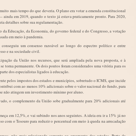
muito mais tempo do que deveria. O plano era votar a emenda constitucional
ainda em 2019, quando o texto já estava praticamente pronto. Para 2020,
aria detalhes sobre sua regulamentação.
io da Educação, da Economia, do governo federal e do Congresso, a votação
rasada em meio à pandemia.
 conseguiu um consenso razoável ao longo do espectro político e entre
sso e na sociedade civil.
ticipação da União nos recursos, que será ampliada pela nova proposta, e à
se torna permanente. Os dois pontos foram considerados uma vitória para os
parte dos especialistas ligados à educação.
ente pelos impostos dos estados e municípios, sobretudo o ICMS, que incide
 contribui com ao menos 10% adicionais sobre o valor nacional do fundo, para
ue não atingem um investimento mínimo por aluno.
ovado, o complemento da União sobe gradualmente para 20% adicionais até
eça em 12,5%, e vai subindo nos anos seguintes. A ideia era ir a 15% já no
o com o Tesouro para reduzir o percentual em meio à queda na arrecadação
ursos, não mais relacionada somente ao orçamento dos estados. Parte da