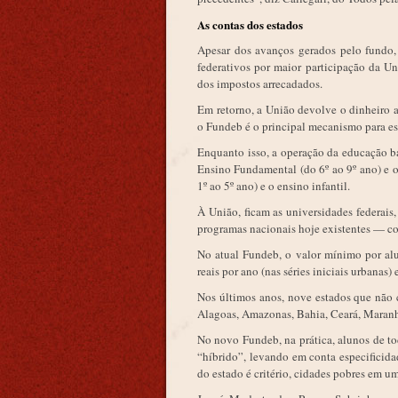
As contas dos estados
Apesar dos avanços gerados pelo fundo,
federativos por maior participação da Un
dos impostos arrecadados.
Em retorno, a União devolve o dinheiro 
o Fundeb é o principal mecanismo para es
Enquanto isso, a operação da educação bá
Ensino Fundamental (do 6º ao 9º ano) e 
1º ao 5º ano) e o ensino infantil.
À União, ficam as universidades federais
programas nacionais hoje existentes — co
No atual Fundeb, o valor mínimo por alu
reais por ano (nas séries iniciais urbanas)
Nos últimos anos, nove estados que não
Alagoas, Amazonas, Bahia, Ceará, Maranhã
No novo Fundeb, na prática, alunos de t
“híbrido”, levando em conta especificid
do estado é critério, cidades pobres em u