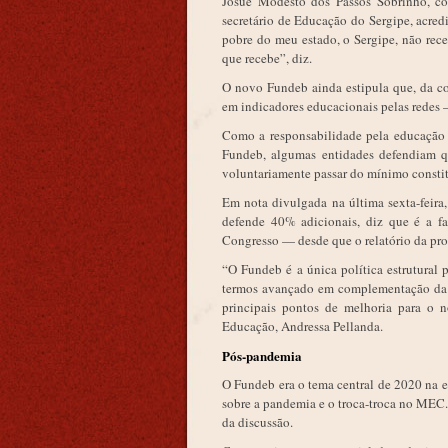
Josué Modesto dos Passos Sobrinho, co
secretário de Educação do Sergipe, acred
pobre do meu estado, o Sergipe, não rece
que recebe”, diz.
O novo Fundeb ainda estipula que, da c
em indicadores educacionais pelas redes —
Como a responsabilidade pela educação 
Fundeb, algumas entidades defendiam 
voluntariamente passar do mínimo constit
Em nota divulgada na última sexta-feir
defende 40% adicionais, diz que é a f
Congresso — desde que o relatório da prof
“O Fundeb é a única política estrutural 
termos avançado em complementação da 
principais pontos de melhoria para o 
Educação, Andressa Pellanda.
Pós-pandemia
O Fundeb era o tema central de 2020 na
sobre a pandemia e o troca-troca no MEC. 
da discussão.