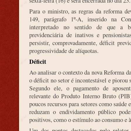
sexta-feira (16) e será encerrada no dia 23.
Para o ministro, as regras da reforma d
149, parágrafo 1º-A, inserido na Con
interpretado no sentido de que a b
previdenciária de inativos e pensionis
persistir, comprovadamente, déficit pre
progressividade de alíquotas.
Déficit
Ao analisar o contexto da nova Reforma d
o déficit no setor é incontestável e piorou
Segundo ele, o pagamento de aposent
relevante do Produto Interno Bruto (PIB
poucos recursos para setores como saúde 
reduzam o endividamento público pod
positivos, como o estímulo ao consumo e 
Um dos pontos destacados pelo relator 