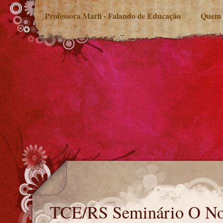
Professora Marli - Falando de Educação
Quem 
TCE/RS Seminário O Novo FUNDEB
TCE/RS Seminário O 