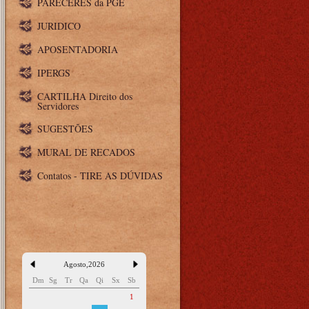
PARECERES da PGE
JURIDICO
APOSENTADORIA
IPERGS
CARTILHA Direito dos
Servidores
SUGESTÕES
MURAL DE RECADOS
Contatos - TIRE AS DÚVIDAS
Agosto
,
2026
Dm
Sg
Tr
Qa
Qi
Sx
Sb
1