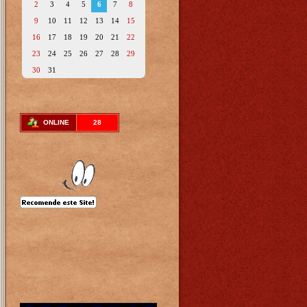
2
3
4
5
6
7
8
9
10
11
12
13
14
15
16
17
18
19
20
21
22
23
24
25
26
27
28
29
30
31
ONLINE
28