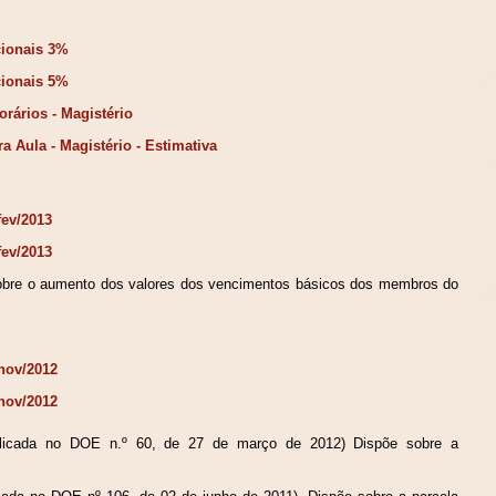
cionais 3%
cionais 5%
rários - Magistério
 Aula - Magistério - Estimativa
fev/2013
fev/2013
obre o aumento dos valores dos vencimentos básicos dos membros do
 nov/2012
 nov/2012
blicada no DOE n.º 60, de 27 de março de 2012) Dispõe sobre a